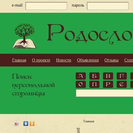
e-mail
пароль
Родосло
Главная
О проекте
Новости
Объявления
Отзывы
Стат
Поиск
А
Б
В
Г
персональной
О
П
Р
С
страницы
Главная