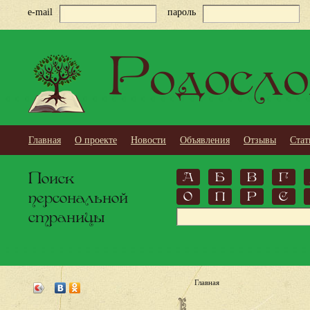
e-mail
пароль
Родосло
Главная
О проекте
Новости
Объявления
Отзывы
Стат
Поиск
А
Б
В
Г
персональной
О
П
Р
С
страницы
Главная