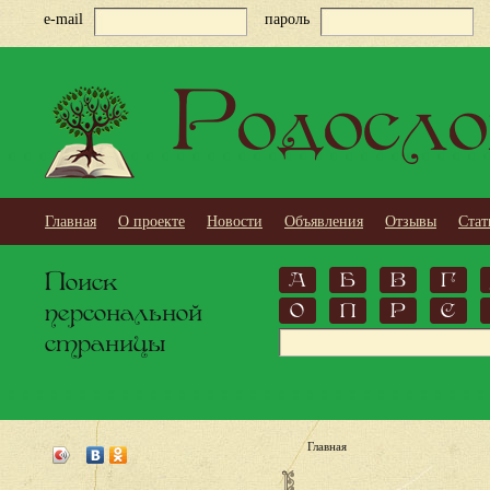
e-mail
пароль
Родосло
Главная
О проекте
Новости
Объявления
Отзывы
Стат
Поиск
А
Б
В
Г
персональной
О
П
Р
С
страницы
Главная