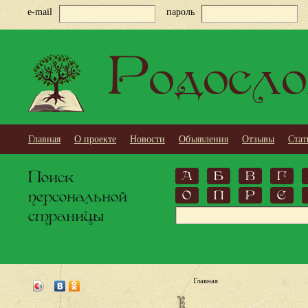
e-mail
пароль
Родосло
Главная
О проекте
Новости
Объявления
Отзывы
Стат
Поиск
А
Б
В
Г
персональной
О
П
Р
С
страницы
Главная