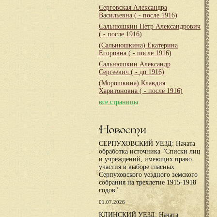
Серговская Александра
Васильевна
( - после 1916)
Сальнюшкин Петр Александрович
( - после 1916)
(Сальнюшкина) Екатерина
Егоровна
( - после 1916)
Сальнюшкин Александр
Сергеевич
( - до 1916)
(Морошкина) Клавдия
Харитоновна
( - после 1916)
все страницы
Новости
СЕРПУХОВСКИЙ УЕЗД: Начата
обработка источника "Списки лиц
и учреждений, имеющих право
участия в выборе гласных
Серпуховского уездного земского
собрания на трехлетие 1915-1918
годов".
01.07.2026
КЛИНСКИЙ УЕЗД: Начата