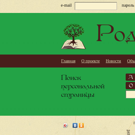
e-mail
пароль
Род
Главная
О проекте
Новости
Объ
Поиск
А
персональной
О
страницы