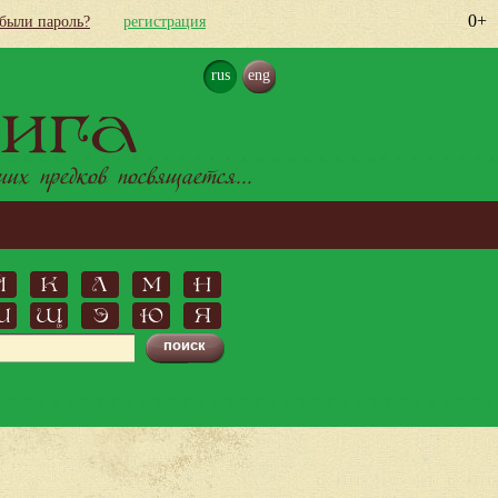
0+
абыли пароль?
регистрация
rus
eng
ига
х предков посвящается...
Й
К
Л
М
Н
Ш
Щ
Э
Ю
Я