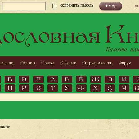
сохранить пароль
з
ословная Кн
Памяти наши
явления
Отзывы
Статьи
О фонде
Сотрудничество
Форум
Б
В
Г
Д
Е
Ё
Ж
З
И
П
Р
С
Т
У
Ф
Х
Ц
Ч
Главная