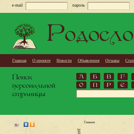
e-mail
пароль
Родосло
Главная
О проекте
Новости
Объявления
Отзывы
Стат
Поиск
А
Б
В
Г
персональной
О
П
Р
С
страницы
Главная