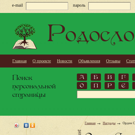
e-mail
пароль
Родосло
Главная
О проекте
Новости
Объявления
Отзывы
Стат
Поиск
А
Б
В
Г
персональной
О
П
Р
С
страницы
Главная
Награды
Орден С