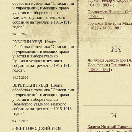
Геркен Федор Федорови
обработка источника "Списки лиц
( 04.09.1883 - )
и учреждений, имеющих право
Горностаев Николай Сер
участия в выборе гласных
( 1795 - )
Клинского уездного земского
собрания на трехлетие 1915-1918
Горчаков Дмитрий Мих
годов".
( 1822 - 14.03.1881)
24.05.2026
РУЗСКИЙ УЕЗД: Начата
обработка источника "Списки лиц
Ж
и учреждений, имеющих право
участия в выборе гласных
Жилярди Алессандро (А
Рузского уездного земского
Иосифович (Осипович)
собрания на трехлетие 1915-1918
( 1808 - 1871)
годов".
14.05.2026
ВЕРЕЙСКИЙ УЕЗД: Начата
обработка источника "Списки лиц
и учреждений, имеющих право
участия в выборе гласных
Верейского уездного земского
собрания на трехлетие 1915-1918
годов".
К
03.05.2026
Калита Николай Тарасо
ЗВЕНИГОРОДСКИЙ УЕЗД:
(Тарасьевич)
( - после 1