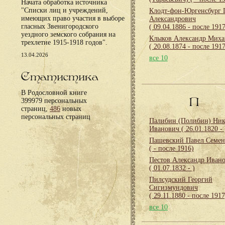
Начата обработка источника
"Списки лиц и учреждений,
Клодт-фон-Юргенсбург 
имеющих право участия в выборе
Александрович
гласных Звенигородского
( 09.04.1886 - после 1917
уездного земского собрания на
Клыков Александр Миха
трехлетие 1915-1918 годов".
( 20.08.1874 - после 1917
13.04.2026
все 10
Статистика
В Родословной книге
П
399979 персональных
страниц,
486
новых
персональных страниц
Палибин (Полибин) Ник
Иванович
( 26.01.1820 - 
Пашевский Павел Семе
( - после 1916)
Пестов Александр Иван
( 01.07.1832 - )
Пилсудский Георгий
Сигизмундович
( 29.11.1880 - после 1917
все 10