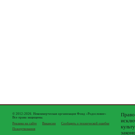
© 2012-2026. Некоммерческая организация Фонд «Родословие»
Право
Все права защищены.
исклю
Реклама на сайте
Вакансии
Сообщить о технической ошибке
культ
Пожертвования
закон