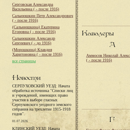
Серговская Александра
Васильевна
( - после 1916)
Сальнюшкин Петр Александрович
( - после 1916)
(Сальнюшкина) Екатерина
Кавалеры
Егоровна
( - после 1916)
Сальнюшкин Александр
Сергеевич
( - до 1916)
А
(Морошкина) Клавдия
Харитоновна
( - после 1916)
Аммосов Николай Алекс
( - после 1916)
все страницы
Новости
СЕРПУХОВСКИЙ УЕЗД: Начата
обработка источника "Списки лиц
и учреждений, имеющих право
участия в выборе гласных
Серпуховского уездного земского
собрания на трехлетие 1915-1918
годов".
Г
01.07.2026
КЛИНСКИЙ УЕЗД: Начата