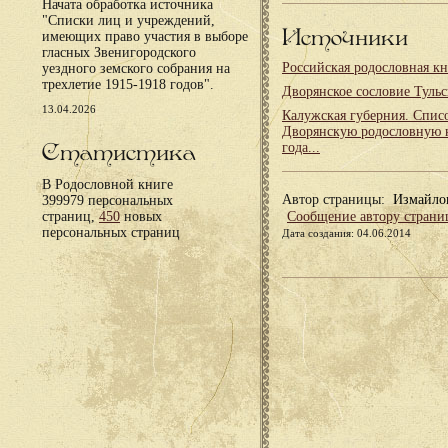
Начата обработка источника
"Списки лиц и учреждений,
Источники
имеющих право участия в выборе
гласных Звенигородского
Российская родословная к
уездного земского собрания на
трехлетие 1915-1918 годов".
Дворянское сословие Тульс
13.04.2026
Калужская губерния. Спис
Дворянскую родословную к
Статистика
года...
В Родословной книге
Автор страницы:
Измайлов
399979 персональных
страниц,
450
новых
Сообщение автору страни
персональных страниц
Дата создания: 04.06.2014