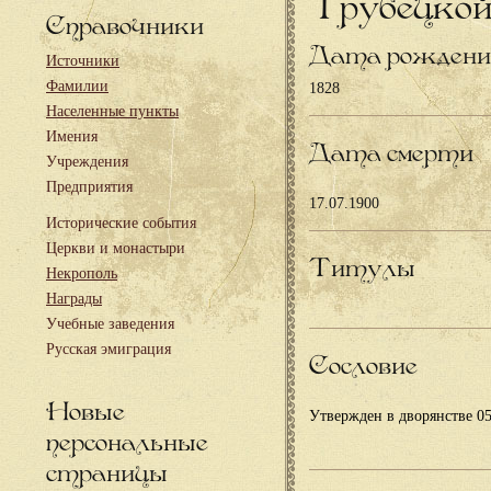
Трубецкой
Справочники
Дата рождени
Источники
Фамилии
1828
Населенные пункты
Имения
Дата смерти
Учреждения
Предприятия
17.07.1900
Исторические события
Церкви и монастыри
Титулы
Некрополь
Награды
Учебные заведения
Русская эмиграция
Сословие
Новые
Утвержден в дворянстве 05
персональные
страницы