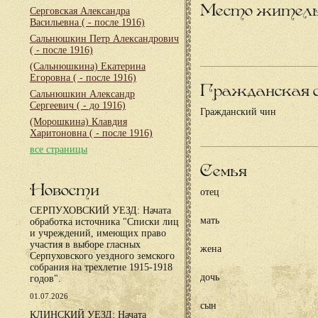
Место жител
Серговская Александра
Васильевна
( - после 1916)
Сальнюшкин Петр Александрович
( - после 1916)
(Сальнюшкина) Екатерина
Егоровна
( - после 1916)
Гражданская 
Сальнюшкин Александр
Сергеевич
( - до 1916)
Гражданский чин
(Морошкина) Клавдия
Харитоновна
( - после 1916)
все страницы
Семья
Новости
отец
СЕРПУХОВСКИЙ УЕЗД: Начата
мать
обработка источника "Списки лиц
и учреждений, имеющих право
участия в выборе гласных
жена
Серпуховского уездного земского
собрания на трехлетие 1915-1918
дочь
годов".
01.07.2026
сын
КЛИНСКИЙ УЕЗД: Начата