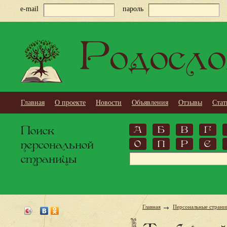
e-mail
пароль
Родосло
Главная
О проекте
Новости
Объявления
Отзывы
Стат
Поиск
А
Б
В
Г
персональной
О
П
Р
С
страницы
Главная
Персональные страни