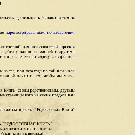
!
ельская деятельность финансируется за
ице
зарегистрированным пользователям
,
интересной для пользователей проекта
еющейся у вас информацией с другими
 отправьте его по адресу электронной
ом числе, при переходе по той или иной
ктронной почты с тем, чтобы мы могли
ая Книга" своим родственникам, друзьям
ные страницы кого из своих предков вам
я сайтом проекта "Родословная Книга"
 "РОДОСЛОВНАЯ КНИГА"
 реквизиты вашего платежа
ой карты или кошелька)