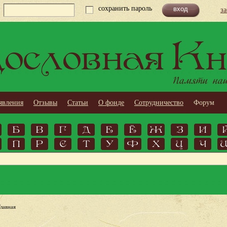
сохранить пароль
з
ословная Кн
Памяти наши
явления
Отзывы
Статьи
О фонде
Сотрудничество
Форум
Б
В
Г
Д
Е
Ё
Ж
З
И
П
Р
С
Т
У
Ф
Х
Ц
Ч
Главная