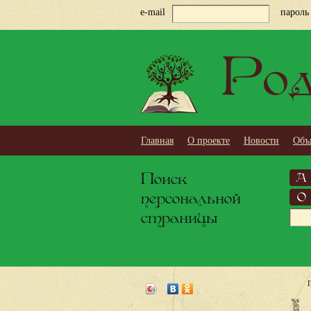
e-mail
пароль
Род
Главная
О проекте
Новости
Объ
Поиск
А
персональной
О
страницы