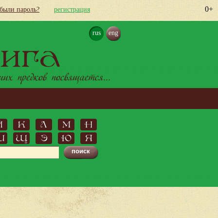
0+
абыли пароль?
регистрация
rus
eng
ига
х предков посвящается...
Й
К
Л
М
Н
Ш
Щ
Э
Ю
Я