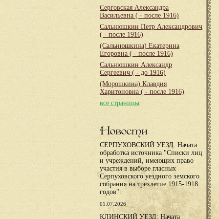
Серговская Александра
Васильевна
( - после 1916)
Сальнюшкин Петр Александрович
( - после 1916)
(Сальнюшкина) Екатерина
Егоровна
( - после 1916)
Сальнюшкин Александр
Сергеевич
( - до 1916)
(Морошкина) Клавдия
Харитоновна
( - после 1916)
все страницы
Новости
СЕРПУХОВСКИЙ УЕЗД: Начата
обработка источника "Списки лиц
и учреждений, имеющих право
участия в выборе гласных
Серпуховского уездного земского
собрания на трехлетие 1915-1918
годов".
01.07.2026
КЛИНСКИЙ УЕЗД: Начата