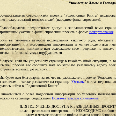
Уважаемые Дамы и Господа
Осуществляемая сотрудниками проекта "Родословная Книга" исследоват
счет пожертвований пользователей (народное финансирование).
Правообладатель предоставляет доступ к запрашиваемой вами стран
принявшим участие в финансировании проекта в форме
пожертвования
.
Если вы являетесь автором исследования какого-то рода, обладаете 
информацией или источниками информации и хотите поделиться им
пользователями, напишите нам содержащее свое предложение письмо и
почты:
info.rodoslovnaya.org@yandex.ru
В случае, если вы увидели эту страницу в какой-то иной ситуации, в т
ссылке, просим вас сообщить нам об этом по указанному адресу эле
устранить возникшую ошибку.
Мы будем вам благодарны за то, что вы расскажете о проекте "Родословн
и коллегам, а также расскажете на странице "
Отзывы
" о том, персональ
удалось найти в "Родословной Книге".
Ознакомиться с более подробной информации об условиях пользовани
можно на странице, содержащей
Пользовательское соглашение.
ДЛЯ ПОЛУЧЕНИЯ ДОСТУПА К БАЗЕ ДАННЫХ ПРОЕКТА
после перечисления пожертвования НЕОБХОДИМО сообщить
(дату и четыре последние цифры номера вашей банковск