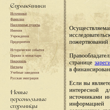
Справочники
Источники
Фамилии
Населенные пункты
Осуществляема
Имения
исследовател
Учреждения
пожертвований 
Предприятия
Исторические события
Правообладате
Церкви и монастыри
странице
зарег
Некрополь
Награды
в финансирован
Учебные заведения
Русская эмиграция
Если вы являете
интересной д
Новые
источниками и
персональные
информацией
страницы