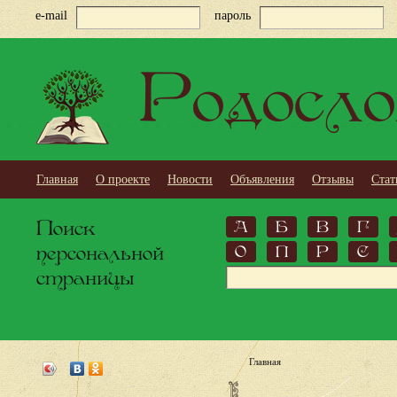
e-mail
пароль
Родосло
Главная
О проекте
Новости
Объявления
Отзывы
Стат
Поиск
А
Б
В
Г
персональной
О
П
Р
С
страницы
Главная