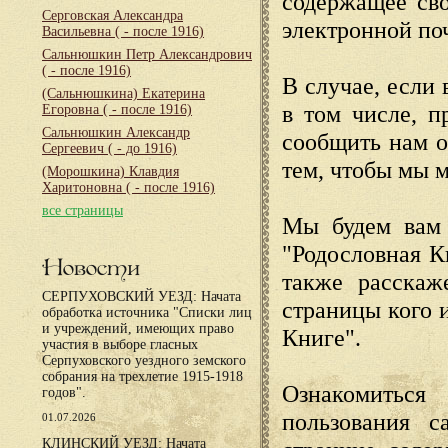
содержащее сво
Серговская Александра
электронной по
Васильевна
( - после 1916)
Сальнюшкин Петр Александрович
( - после 1916)
В случае, если 
(Сальнюшкина) Екатерина
в том числе, п
Егоровна
( - после 1916)
Сальнюшкин Александр
сообщить нам о
Сергеевич
( - до 1916)
тем, чтобы мы 
(Морошкина) Клавдия
Харитоновна
( - после 1916)
все страницы
Мы будем вам 
"Родословная К
Новости
также расскаж
СЕРПУХОВСКИЙ УЕЗД: Начата
страницы кого 
обработка источника "Списки лиц
и учреждений, имеющих право
Книге".
участия в выборе гласных
Серпуховского уездного земского
собрания на трехлетие 1915-1918
Ознакомиться
годов".
пользования с
01.07.2026
КЛИНСКИЙ УЕЗД: Начата