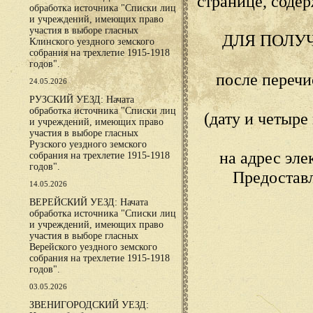
странице, сод
обработка источника "Списки лиц
и учреждений, имеющих право
участия в выборе гласных
ДЛЯ ПОЛУ
Клинского уездного земского
собрания на трехлетие 1915-1918
годов".
после переч
24.05.2026
РУЗСКИЙ УЕЗД: Начата
обработка источника "Списки лиц
(дату и четыр
и учреждений, имеющих право
участия в выборе гласных
Рузского уездного земского
на адрес эл
собрания на трехлетие 1915-1918
годов".
Предостав
14.05.2026
ВЕРЕЙСКИЙ УЕЗД: Начата
обработка источника "Списки лиц
и учреждений, имеющих право
участия в выборе гласных
Верейского уездного земского
собрания на трехлетие 1915-1918
годов".
03.05.2026
ЗВЕНИГОРОДСКИЙ УЕЗД: