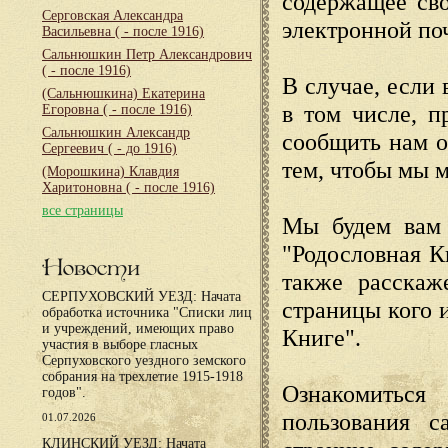
содержащее сво
Серговская Александра
электронной по
Васильевна
( - после 1916)
Сальнюшкин Петр Александрович
( - после 1916)
В случае, если 
(Сальнюшкина) Екатерина
в том числе, п
Егоровна
( - после 1916)
Сальнюшкин Александр
сообщить нам о
Сергеевич
( - до 1916)
тем, чтобы мы 
(Морошкина) Клавдия
Харитоновна
( - после 1916)
все страницы
Мы будем вам 
"Родословная К
Новости
также расскаж
СЕРПУХОВСКИЙ УЕЗД: Начата
страницы кого 
обработка источника "Списки лиц
и учреждений, имеющих право
Книге".
участия в выборе гласных
Серпуховского уездного земского
собрания на трехлетие 1915-1918
Ознакомиться
годов".
пользования с
01.07.2026
КЛИНСКИЙ УЕЗД: Начата