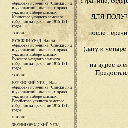
странице, сод
обработка источника "Списки лиц
и учреждений, имеющих право
участия в выборе гласных
ДЛЯ ПОЛУ
Клинского уездного земского
собрания на трехлетие 1915-1918
годов".
после переч
24.05.2026
РУЗСКИЙ УЕЗД: Начата
обработка источника "Списки лиц
(дату и четыр
и учреждений, имеющих право
участия в выборе гласных
Рузского уездного земского
на адрес эл
собрания на трехлетие 1915-1918
годов".
Предостав
14.05.2026
ВЕРЕЙСКИЙ УЕЗД: Начата
обработка источника "Списки лиц
и учреждений, имеющих право
участия в выборе гласных
Верейского уездного земского
собрания на трехлетие 1915-1918
годов".
03.05.2026
ЗВЕНИГОРОДСКИЙ УЕЗД: