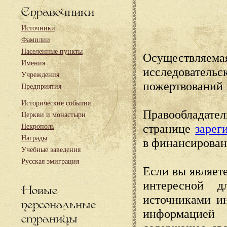
Справочники
Источники
Фамилии
Населенные пункты
Осуществляема
Имения
исследовател
Учреждения
пожертвований 
Предприятия
Исторические события
Правообладате
Церкви и монастыри
странице
зарег
Некрополь
Награды
в финансирован
Учебные заведения
Русская эмиграция
Если вы являете
интересной д
Новые
источниками и
персональные
информацией
страницы