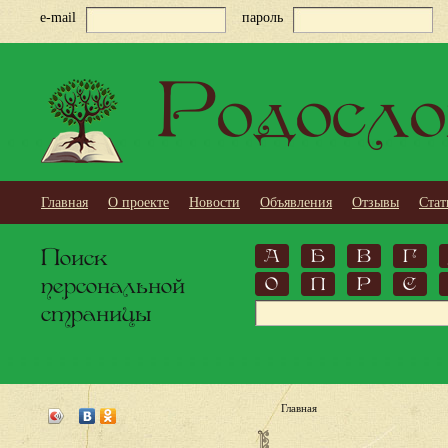
e-mail
пароль
Родосло
Главная
О проекте
Новости
Объявления
Отзывы
Стат
Поиск
А
Б
В
Г
персональной
О
П
Р
С
страницы
Главная