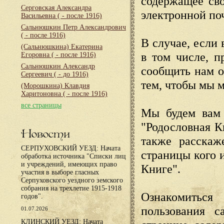
содержащее сво
Серговская Александра
электронной по
Васильевна
( - после 1916)
Сальнюшкин Петр Александрович
( - после 1916)
В случае, если 
(Сальнюшкина) Екатерина
в том числе, п
Егоровна
( - после 1916)
Сальнюшкин Александр
сообщить нам о
Сергеевич
( - до 1916)
тем, чтобы мы 
(Морошкина) Клавдия
Харитоновна
( - после 1916)
все страницы
Мы будем вам 
"Родословная К
Новости
также расскаж
СЕРПУХОВСКИЙ УЕЗД: Начата
страницы кого 
обработка источника "Списки лиц
и учреждений, имеющих право
Книге".
участия в выборе гласных
Серпуховского уездного земского
собрания на трехлетие 1915-1918
Ознакомиться
годов".
пользования с
01.07.2026
КЛИНСКИЙ УЕЗД: Начата