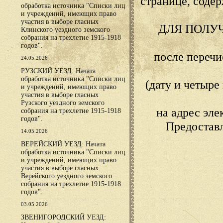
странице, сод
обработка источника "Списки лиц
и учреждений, имеющих право
участия в выборе гласных
ДЛЯ ПОЛУ
Клинского уездного земского
собрания на трехлетие 1915-1918
годов".
после переч
24.05.2026
РУЗСКИЙ УЕЗД: Начата
обработка источника "Списки лиц
(дату и четыр
и учреждений, имеющих право
участия в выборе гласных
Рузского уездного земского
на адрес эл
собрания на трехлетие 1915-1918
годов".
Предостав
14.05.2026
ВЕРЕЙСКИЙ УЕЗД: Начата
обработка источника "Списки лиц
и учреждений, имеющих право
участия в выборе гласных
Верейского уездного земского
собрания на трехлетие 1915-1918
годов".
03.05.2026
ЗВЕНИГОРОДСКИЙ УЕЗД: