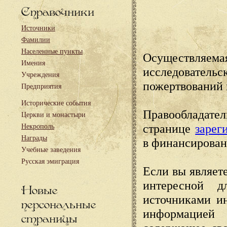
Справочники
Источники
Фамилии
Населенные пункты
Осуществляема
Имения
исследовател
Учреждения
пожертвований 
Предприятия
Исторические события
Правообладате
Церкви и монастыри
странице
зарег
Некрополь
Награды
в финансирован
Учебные заведения
Русская эмиграция
Если вы являете
интересной д
Новые
источниками и
персональные
информацией
страницы