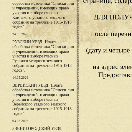
странице, сод
обработка источника "Списки лиц
и учреждений, имеющих право
участия в выборе гласных
ДЛЯ ПОЛУ
Клинского уездного земского
собрания на трехлетие 1915-1918
годов".
после переч
24.05.2026
РУЗСКИЙ УЕЗД: Начата
обработка источника "Списки лиц
(дату и четыр
и учреждений, имеющих право
участия в выборе гласных
Рузского уездного земского
на адрес эл
собрания на трехлетие 1915-1918
годов".
Предостав
14.05.2026
ВЕРЕЙСКИЙ УЕЗД: Начата
обработка источника "Списки лиц
и учреждений, имеющих право
участия в выборе гласных
Верейского уездного земского
собрания на трехлетие 1915-1918
годов".
03.05.2026
ЗВЕНИГОРОДСКИЙ УЕЗД: