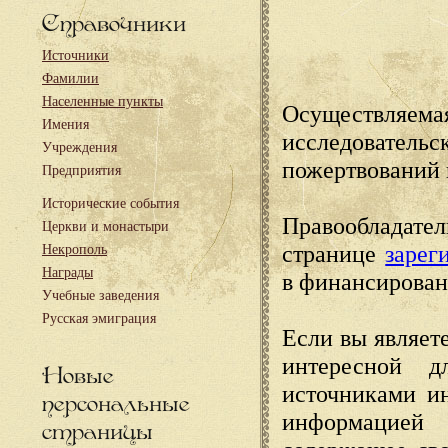
Справочники
Источники
Фамилии
Населенные пункты
Осуществляема
Имения
исследовател
Учреждения
пожертвований 
Предприятия
Исторические события
Правообладате
Церкви и монастыри
странице
зарег
Некрополь
Награды
в финансирован
Учебные заведения
Русская эмиграция
Если вы являете
интересной д
Новые
источниками и
персональные
информацией
страницы