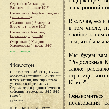
содержащее сво
Серговская Александра
электронной по
Васильевна
( - после 1916)
Сальнюшкин Петр Александрович
( - после 1916)
В случае, если 
(Сальнюшкина) Екатерина
в том числе, п
Егоровна
( - после 1916)
Сальнюшкин Александр
сообщить нам о
Сергеевич
( - до 1916)
тем, чтобы мы 
(Морошкина) Клавдия
Харитоновна
( - после 1916)
все страницы
Мы будем вам 
"Родословная К
Новости
также расскаж
СЕРПУХОВСКИЙ УЕЗД: Начата
страницы кого 
обработка источника "Списки лиц
и учреждений, имеющих право
Книге".
участия в выборе гласных
Серпуховского уездного земского
собрания на трехлетие 1915-1918
Ознакомиться
годов".
пользования с
01.07.2026
КЛИНСКИЙ УЕЗД: Начата