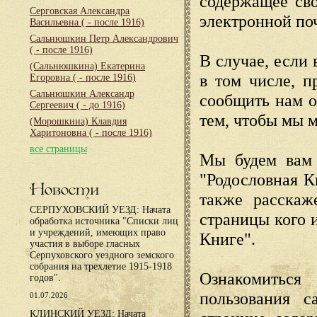
содержащее сво
Серговская Александра
электронной по
Васильевна
( - после 1916)
Сальнюшкин Петр Александрович
( - после 1916)
В случае, если 
(Сальнюшкина) Екатерина
в том числе, п
Егоровна
( - после 1916)
Сальнюшкин Александр
сообщить нам о
Сергеевич
( - до 1916)
тем, чтобы мы 
(Морошкина) Клавдия
Харитоновна
( - после 1916)
все страницы
Мы будем вам 
"Родословная К
Новости
также расскаж
СЕРПУХОВСКИЙ УЕЗД: Начата
страницы кого 
обработка источника "Списки лиц
и учреждений, имеющих право
Книге".
участия в выборе гласных
Серпуховского уездного земского
собрания на трехлетие 1915-1918
Ознакомиться
годов".
пользования с
01.07.2026
КЛИНСКИЙ УЕЗД: Начата