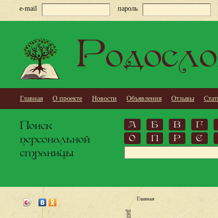
e-mail
пароль
Родосло
Главная
О проекте
Новости
Объявления
Отзывы
Стат
Поиск
А
Б
В
Г
персональной
О
П
Р
С
страницы
Главная