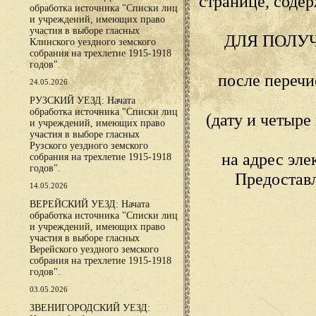
странице, сод
обработка источника "Списки лиц
и учреждений, имеющих право
участия в выборе гласных
ДЛЯ ПОЛУ
Клинского уездного земского
собрания на трехлетие 1915-1918
годов".
после переч
24.05.2026
РУЗСКИЙ УЕЗД: Начата
обработка источника "Списки лиц
(дату и четыр
и учреждений, имеющих право
участия в выборе гласных
Рузского уездного земского
на адрес эл
собрания на трехлетие 1915-1918
годов".
Предостав
14.05.2026
ВЕРЕЙСКИЙ УЕЗД: Начата
обработка источника "Списки лиц
и учреждений, имеющих право
участия в выборе гласных
Верейского уездного земского
собрания на трехлетие 1915-1918
годов".
03.05.2026
ЗВЕНИГОРОДСКИЙ УЕЗД: