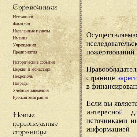
Справочники
Источники
Фамилии
Населенные пункты
Осуществляема
Имения
исследовател
Учреждения
пожертвований 
Предприятия
Исторические события
Правообладате
Церкви и монастыри
странице
зарег
Некрополь
Награды
в финансирован
Учебные заведения
Русская эмиграция
Если вы являете
интересной д
Новые
источниками и
персональные
информацией
страницы