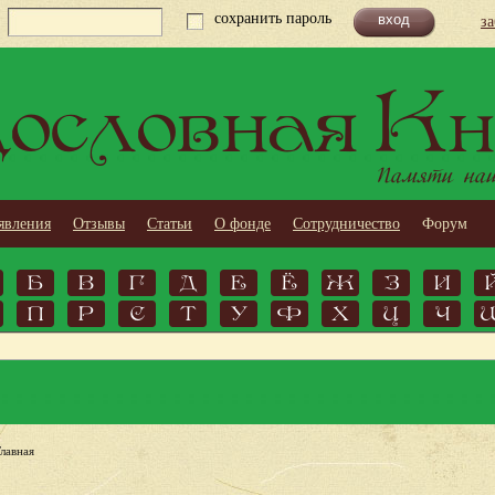
сохранить пароль
з
ословная Кн
Памяти наши
явления
Отзывы
Статьи
О фонде
Сотрудничество
Форум
Б
В
Г
Д
Е
Ё
Ж
З
И
П
Р
С
Т
У
Ф
Х
Ц
Ч
Главная