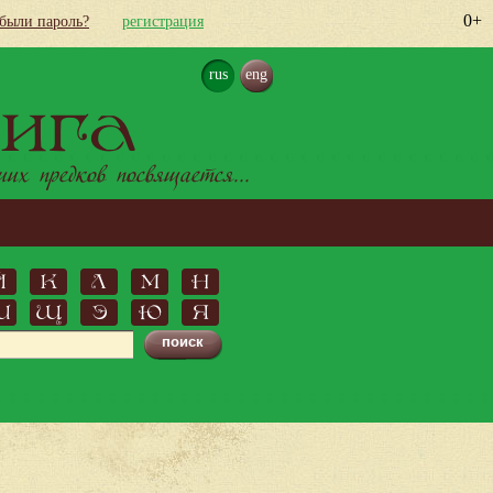
0+
абыли пароль?
регистрация
rus
eng
ига
х предков посвящается...
Й
К
Л
М
Н
Ш
Щ
Э
Ю
Я