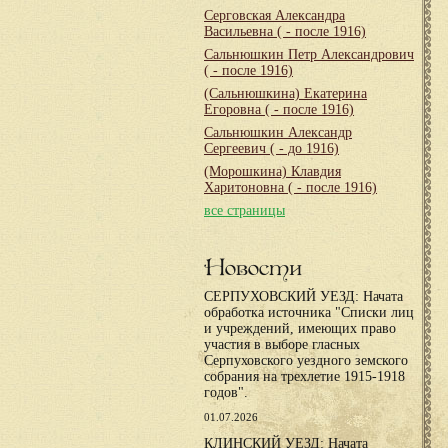
Серговская Александра
Васильевна
( - после 1916)
Сальнюшкин Петр Александрович
( - после 1916)
(Сальнюшкина) Екатерина
Егоровна
( - после 1916)
Сальнюшкин Александр
Сергеевич
( - до 1916)
(Морошкина) Клавдия
Харитоновна
( - после 1916)
все страницы
Новости
СЕРПУХОВСКИЙ УЕЗД: Начата
обработка источника "Списки лиц
и учреждений, имеющих право
участия в выборе гласных
Серпуховского уездного земского
собрания на трехлетие 1915-1918
годов".
01.07.2026
КЛИНСКИЙ УЕЗД: Начата