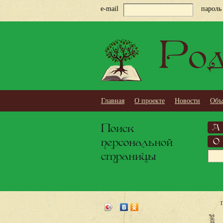
e-mail
пароль
Род
Главная
О проекте
Новости
Объ
Поиск
А
персональной
О
страницы