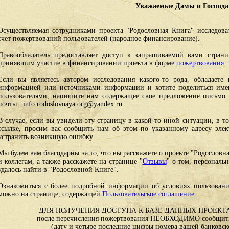
Уважаемые Дамы и Господа
Осуществляемая сотрудниками проекта "Родословная Книга" исследоват
счет пожертвований пользователей (народное финансирование).
Правообладатель предоставляет доступ к запрашиваемой вами стран
принявшим участие в финансировании проекта в форме
пожертвования
.
Если вы являетесь автором исследования какого-то рода, обладаете 
информацией или источниками информации и хотите поделиться им
пользователями, напишите нам содержащее свое предложение письмо и
почты:
info.rodoslovnaya.org@yandex.ru
В случае, если вы увидели эту страницу в какой-то иной ситуации, в т
ссылке, просим вас сообщить нам об этом по указанному адресу эле
устранить возникшую ошибку.
Мы будем вам благодарны за то, что вы расскажете о проекте "Родословн
и коллегам, а также расскажете на странице "
Отзывы
" о том, персональ
удалось найти в "Родословной Книге".
Ознакомиться с более подробной информации об условиях пользовани
можно на странице, содержащей
Пользовательское соглашение.
ДЛЯ ПОЛУЧЕНИЯ ДОСТУПА К БАЗЕ ДАННЫХ ПРОЕКТА
после перечисления пожертвования НЕОБХОДИМО сообщить
(дату и четыре последние цифры номера вашей банковск