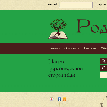
e-mail
пароль
Род
Главная
О проекте
Новости
Объ
Поиск
А
персональной
О
страницы