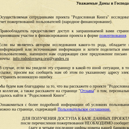
Уважаемые Дамы и Господа
Осуществляемая сотрудниками проекта "Родословная Книга" исследоват
счет пожертвований пользователей (народное финансирование).
Правообладатель предоставляет доступ к запрашиваемой вами стран
принявшим участие в финансировании проекта в форме
пожертвования
.
Если вы являетесь автором исследования какого-то рода, обладаете 
информацией или источниками информации и хотите поделиться им
пользователями, напишите нам содержащее свое предложение письмо и
почты:
info.rodoslovnaya.org@yandex.ru
В случае, если вы увидели эту страницу в какой-то иной ситуации, в т
ссылке, просим вас сообщить нам об этом по указанному адресу эле
устранить возникшую ошибку.
Мы будем вам благодарны за то, что вы расскажете о проекте "Родословн
и коллегам, а также расскажете на странице "
Отзывы
" о том, персональ
удалось найти в "Родословной Книге".
Ознакомиться с более подробной информации об условиях пользовани
можно на странице, содержащей
Пользовательское соглашение.
ДЛЯ ПОЛУЧЕНИЯ ДОСТУПА К БАЗЕ ДАННЫХ ПРОЕКТА
после перечисления пожертвования НЕОБХОДИМО сообщить
(дату и четыре последние цифры номера вашей банковск