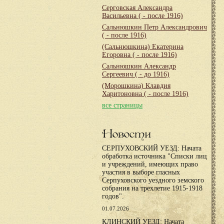
Серговская Александра
Васильевна
( - после 1916)
Сальнюшкин Петр Александрович
( - после 1916)
(Сальнюшкина) Екатерина
Егоровна
( - после 1916)
Сальнюшкин Александр
Сергеевич
( - до 1916)
(Морошкина) Клавдия
Харитоновна
( - после 1916)
все страницы
Новости
СЕРПУХОВСКИЙ УЕЗД: Начата
обработка источника "Списки лиц
и учреждений, имеющих право
участия в выборе гласных
Серпуховского уездного земского
собрания на трехлетие 1915-1918
годов".
01.07.2026
КЛИНСКИЙ УЕЗД: Начата