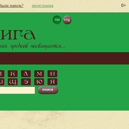
0+
абыли пароль?
регистрация
rus
eng
ига
х предков посвящается...
Й
К
Л
М
Н
Ш
Щ
Э
Ю
Я