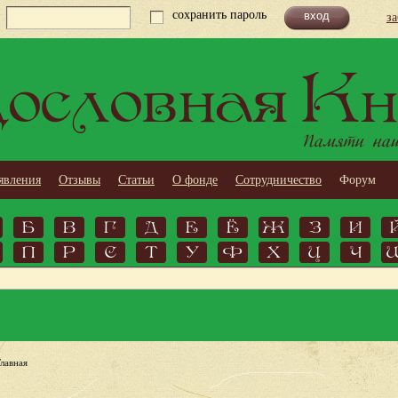
сохранить пароль
з
ословная Кн
Памяти наши
явления
Отзывы
Статьи
О фонде
Сотрудничество
Форум
Б
В
Г
Д
Е
Ё
Ж
З
И
П
Р
С
Т
У
Ф
Х
Ц
Ч
Главная