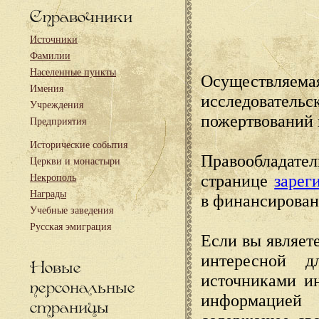
Справочники
Источники
Фамилии
Населенные пункты
Осуществляема
Имения
исследовател
Учреждения
пожертвований 
Предприятия
Исторические события
Правообладате
Церкви и монастыри
странице
зарег
Некрополь
Награды
в финансирован
Учебные заведения
Русская эмиграция
Если вы являете
интересной д
Новые
источниками и
персональные
информацией
страницы