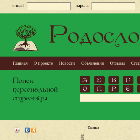
e-mail
пароль
Родосло
Главная
О проекте
Новости
Объявления
Отзывы
Стат
Поиск
А
Б
В
Г
персональной
О
П
Р
С
страницы
Главная