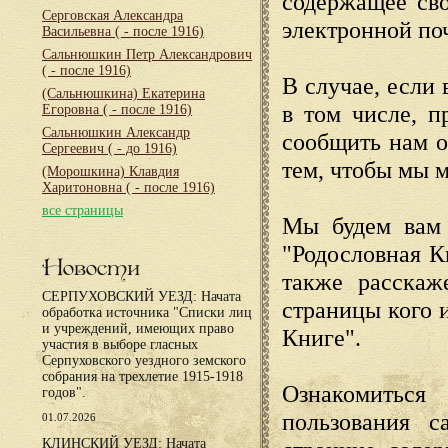
содержащее сво
Серговская Александра
электронной по
Васильевна
( - после 1916)
Сальнюшкин Петр Александрович
( - после 1916)
В случае, если 
(Сальнюшкина) Екатерина
в том числе, п
Егоровна
( - после 1916)
Сальнюшкин Александр
сообщить нам о
Сергеевич
( - до 1916)
тем, чтобы мы 
(Морошкина) Клавдия
Харитоновна
( - после 1916)
все страницы
Мы будем вам 
"Родословная К
Новости
также расскаж
СЕРПУХОВСКИЙ УЕЗД: Начата
страницы кого 
обработка источника "Списки лиц
и учреждений, имеющих право
Книге".
участия в выборе гласных
Серпуховского уездного земского
собрания на трехлетие 1915-1918
Ознакомиться
годов".
пользования с
01.07.2026
КЛИНСКИЙ УЕЗД: Начата