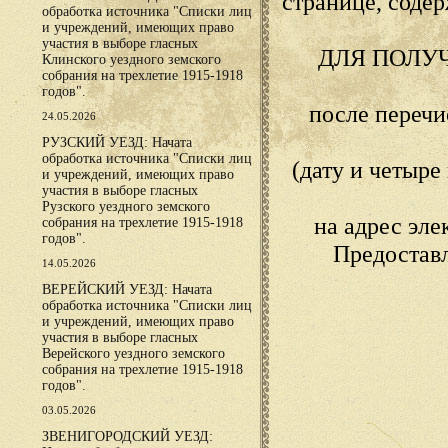
странице, сод
обработка источника "Списки лиц
и учреждений, имеющих право
участия в выборе гласных
ДЛЯ ПОЛУ
Клинского уездного земского
собрания на трехлетие 1915-1918
годов".
после переч
24.05.2026
РУЗСКИЙ УЕЗД: Начата
обработка источника "Списки лиц
(дату и четыр
и учреждений, имеющих право
участия в выборе гласных
Рузского уездного земского
на адрес эл
собрания на трехлетие 1915-1918
годов".
Предостав
14.05.2026
ВЕРЕЙСКИЙ УЕЗД: Начата
обработка источника "Списки лиц
и учреждений, имеющих право
участия в выборе гласных
Верейского уездного земского
собрания на трехлетие 1915-1918
годов".
03.05.2026
ЗВЕНИГОРОДСКИЙ УЕЗД: