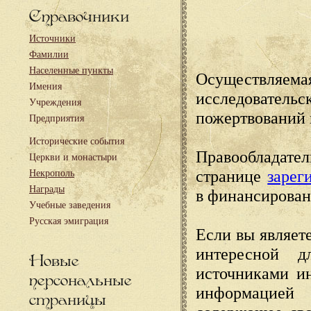
Справочники
Источники
Фамилии
Населенные пункты
Осуществляема
Имения
исследовател
Учреждения
пожертвований 
Предприятия
Исторические события
Правообладате
Церкви и монастыри
странице
зарег
Некрополь
Награды
в финансирован
Учебные заведения
Русская эмиграция
Если вы являете
интересной д
Новые
источниками и
персональные
информацией
страницы