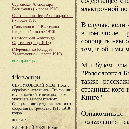
содержащее сво
Серговская Александра
электронной по
Васильевна
( - после 1916)
Сальнюшкин Петр Александрович
( - после 1916)
В случае, если 
(Сальнюшкина) Екатерина
в том числе, п
Егоровна
( - после 1916)
Сальнюшкин Александр
сообщить нам о
Сергеевич
( - до 1916)
тем, чтобы мы 
(Морошкина) Клавдия
Харитоновна
( - после 1916)
все страницы
Мы будем вам 
"Родословная К
Новости
также расскаж
СЕРПУХОВСКИЙ УЕЗД: Начата
страницы кого 
обработка источника "Списки лиц
и учреждений, имеющих право
Книге".
участия в выборе гласных
Серпуховского уездного земского
собрания на трехлетие 1915-1918
Ознакомиться
годов".
пользования с
01.07.2026
КЛИНСКИЙ УЕЗД: Начата