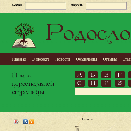
e-mail
пароль
Родосло
Главная
О проекте
Новости
Объявления
Отзывы
Стат
Поиск
А
Б
В
Г
персональной
О
П
Р
С
страницы
Главная