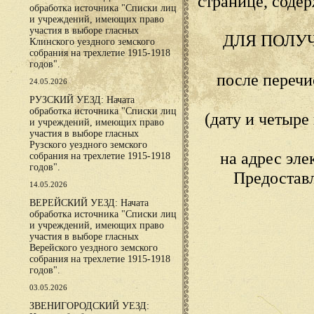
странице, сод
обработка источника "Списки лиц
и учреждений, имеющих право
участия в выборе гласных
ДЛЯ ПОЛУ
Клинского уездного земского
собрания на трехлетие 1915-1918
годов".
после переч
24.05.2026
РУЗСКИЙ УЕЗД: Начата
обработка источника "Списки лиц
(дату и четыр
и учреждений, имеющих право
участия в выборе гласных
Рузского уездного земского
на адрес эл
собрания на трехлетие 1915-1918
годов".
Предостав
14.05.2026
ВЕРЕЙСКИЙ УЕЗД: Начата
обработка источника "Списки лиц
и учреждений, имеющих право
участия в выборе гласных
Верейского уездного земского
собрания на трехлетие 1915-1918
годов".
03.05.2026
ЗВЕНИГОРОДСКИЙ УЕЗД: