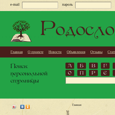
e-mail
пароль
Родосло
Главная
О проекте
Новости
Объявления
Отзывы
Стат
Поиск
А
Б
В
Г
персональной
О
П
Р
С
страницы
Главная