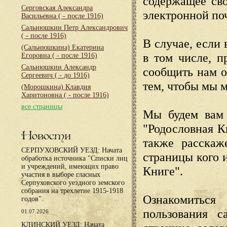
содержащее сво
Серговская Александра
электронной по
Васильевна
( - после 1916)
Сальнюшкин Петр Александрович
( - после 1916)
В случае, если 
(Сальнюшкина) Екатерина
в том числе, п
Егоровна
( - после 1916)
Сальнюшкин Александр
сообщить нам о
Сергеевич
( - до 1916)
тем, чтобы мы 
(Морошкина) Клавдия
Харитоновна
( - после 1916)
все страницы
Мы будем вам 
"Родословная К
Новости
также расскаж
СЕРПУХОВСКИЙ УЕЗД: Начата
страницы кого 
обработка источника "Списки лиц
и учреждений, имеющих право
Книге".
участия в выборе гласных
Серпуховского уездного земского
собрания на трехлетие 1915-1918
Ознакомиться
годов".
пользования с
01.07.2026
КЛИНСКИЙ УЕЗД: Начата