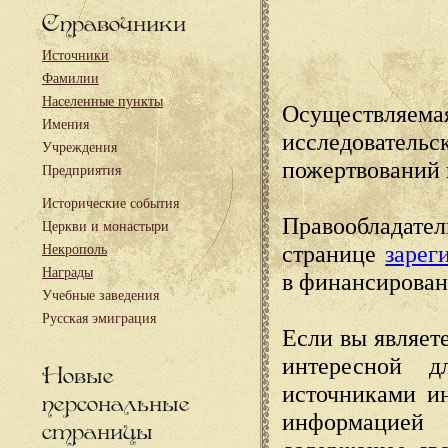
Справочники
Источники
Фамилии
Населенные пункты
Осуществляема
Имения
исследовател
Учреждения
пожертвований 
Предприятия
Исторические события
Правообладате
Церкви и монастыри
странице
зарег
Некрополь
Награды
в финансирован
Учебные заведения
Русская эмиграция
Если вы являете
интересной д
Новые
источниками и
персональные
информацией
страницы