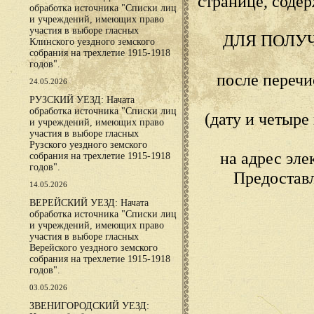
странице, сод
обработка источника "Списки лиц
и учреждений, имеющих право
участия в выборе гласных
ДЛЯ ПОЛУ
Клинского уездного земского
собрания на трехлетие 1915-1918
годов".
после переч
24.05.2026
РУЗСКИЙ УЕЗД: Начата
обработка источника "Списки лиц
(дату и четыр
и учреждений, имеющих право
участия в выборе гласных
Рузского уездного земского
на адрес эл
собрания на трехлетие 1915-1918
годов".
Предостав
14.05.2026
ВЕРЕЙСКИЙ УЕЗД: Начата
обработка источника "Списки лиц
и учреждений, имеющих право
участия в выборе гласных
Верейского уездного земского
собрания на трехлетие 1915-1918
годов".
03.05.2026
ЗВЕНИГОРОДСКИЙ УЕЗД: