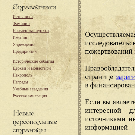
Справочники
Источники
Фамилии
Населенные пункты
Осуществляема
Имения
исследовател
Учреждения
пожертвований 
Предприятия
Исторические события
Правообладате
Церкви и монастыри
странице
зарег
Некрополь
Награды
в финансирован
Учебные заведения
Русская эмиграция
Если вы являете
интересной д
Новые
источниками и
персональные
информацией
страницы