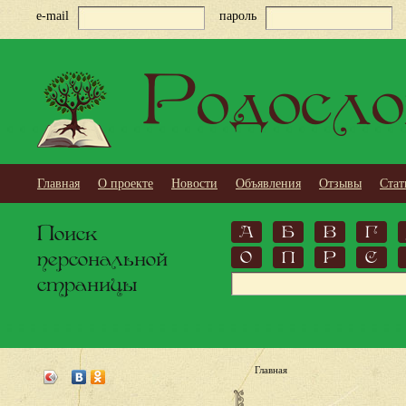
e-mail
пароль
Родосло
Главная
О проекте
Новости
Объявления
Отзывы
Стат
Поиск
А
Б
В
Г
персональной
О
П
Р
С
страницы
Главная