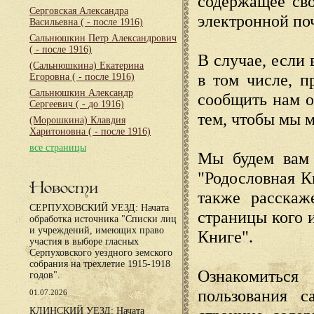
содержащее сво
Серговская Александра
электронной по
Васильевна
( - после 1916)
Сальнюшкин Петр Александрович
( - после 1916)
В случае, если 
(Сальнюшкина) Екатерина
в том числе, п
Егоровна
( - после 1916)
Сальнюшкин Александр
сообщить нам о
Сергеевич
( - до 1916)
тем, чтобы мы 
(Морошкина) Клавдия
Харитоновна
( - после 1916)
все страницы
Мы будем вам 
"Родословная К
Новости
также расскаж
СЕРПУХОВСКИЙ УЕЗД: Начата
страницы кого 
обработка источника "Списки лиц
и учреждений, имеющих право
Книге".
участия в выборе гласных
Серпуховского уездного земского
собрания на трехлетие 1915-1918
Ознакомиться
годов".
пользования с
01.07.2026
КЛИНСКИЙ УЕЗД: Начата