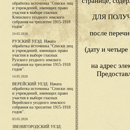
странице, сод
обработка источника "Списки лиц
и учреждений, имеющих право
участия в выборе гласных
ДЛЯ ПОЛУ
Клинского уездного земского
собрания на трехлетие 1915-1918
годов".
после переч
24.05.2026
РУЗСКИЙ УЕЗД: Начата
обработка источника "Списки лиц
(дату и четыр
и учреждений, имеющих право
участия в выборе гласных
Рузского уездного земского
на адрес эл
собрания на трехлетие 1915-1918
годов".
Предостав
14.05.2026
ВЕРЕЙСКИЙ УЕЗД: Начата
обработка источника "Списки лиц
и учреждений, имеющих право
участия в выборе гласных
Верейского уездного земского
собрания на трехлетие 1915-1918
годов".
03.05.2026
ЗВЕНИГОРОДСКИЙ УЕЗД: