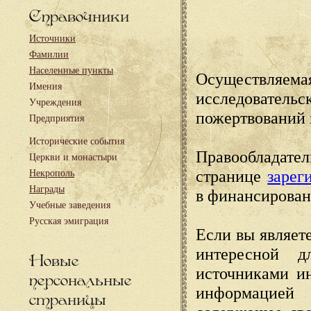
Справочники
Источники
Фамилии
Населенные пункты
Осуществляема
Имения
исследовател
Учреждения
пожертвований 
Предприятия
Исторические события
Правообладате
Церкви и монастыри
странице
зарег
Некрополь
Награды
в финансирован
Учебные заведения
Русская эмиграция
Если вы являете
интересной д
Новые
источниками и
персональные
информацией
страницы