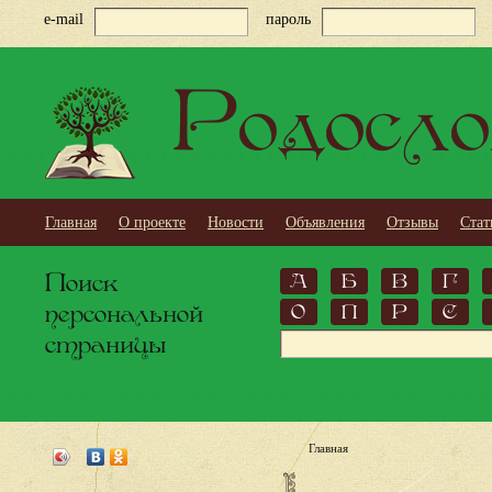
e-mail
пароль
Родосло
Главная
О проекте
Новости
Объявления
Отзывы
Стат
Поиск
А
Б
В
Г
персональной
О
П
Р
С
страницы
Главная