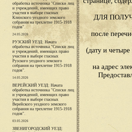
странице, сод
обработка источника "Списки лиц
и учреждений, имеющих право
участия в выборе гласных
ДЛЯ ПОЛУ
Клинского уездного земского
собрания на трехлетие 1915-1918
годов".
после переч
24.05.2026
РУЗСКИЙ УЕЗД: Начата
обработка источника "Списки лиц
(дату и четыр
и учреждений, имеющих право
участия в выборе гласных
Рузского уездного земского
на адрес эл
собрания на трехлетие 1915-1918
годов".
Предостав
14.05.2026
ВЕРЕЙСКИЙ УЕЗД: Начата
обработка источника "Списки лиц
и учреждений, имеющих право
участия в выборе гласных
Верейского уездного земского
собрания на трехлетие 1915-1918
годов".
03.05.2026
ЗВЕНИГОРОДСКИЙ УЕЗД: