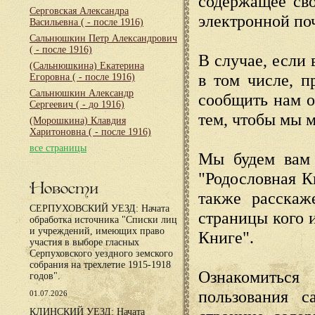
содержащее сво
Серговская Александра
электронной по
Васильевна
( - после 1916)
Сальнюшкин Петр Александрович
( - после 1916)
В случае, если 
(Сальнюшкина) Екатерина
в том числе, п
Егоровна
( - после 1916)
Сальнюшкин Александр
сообщить нам о
Сергеевич
( - до 1916)
тем, чтобы мы 
(Морошкина) Клавдия
Харитоновна
( - после 1916)
все страницы
Мы будем вам 
"Родословная К
Новости
также расскаж
СЕРПУХОВСКИЙ УЕЗД: Начата
страницы кого 
обработка источника "Списки лиц
и учреждений, имеющих право
Книге".
участия в выборе гласных
Серпуховского уездного земского
собрания на трехлетие 1915-1918
Ознакомиться
годов".
пользования с
01.07.2026
КЛИНСКИЙ УЕЗД: Начата