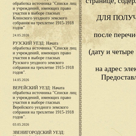
странице, сод
обработка источника "Списки лиц
и учреждений, имеющих право
участия в выборе гласных
ДЛЯ ПОЛУ
Клинского уездного земского
собрания на трехлетие 1915-1918
годов".
после переч
24.05.2026
РУЗСКИЙ УЕЗД: Начата
обработка источника "Списки лиц
(дату и четыр
и учреждений, имеющих право
участия в выборе гласных
Рузского уездного земского
на адрес эл
собрания на трехлетие 1915-1918
годов".
Предостав
14.05.2026
ВЕРЕЙСКИЙ УЕЗД: Начата
обработка источника "Списки лиц
и учреждений, имеющих право
участия в выборе гласных
Верейского уездного земского
собрания на трехлетие 1915-1918
годов".
03.05.2026
ЗВЕНИГОРОДСКИЙ УЕЗД: