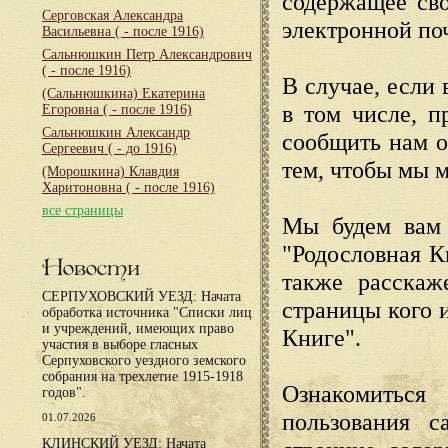
содержащее сво
Серговская Александра
электронной по
Васильевна
( - после 1916)
Сальнюшкин Петр Александрович
( - после 1916)
В случае, если 
(Сальнюшкина) Екатерина
в том числе, п
Егоровна
( - после 1916)
Сальнюшкин Александр
сообщить нам о
Сергеевич
( - до 1916)
тем, чтобы мы 
(Морошкина) Клавдия
Харитоновна
( - после 1916)
все страницы
Мы будем вам 
"Родословная К
Новости
также расскаж
СЕРПУХОВСКИЙ УЕЗД: Начата
страницы кого 
обработка источника "Списки лиц
и учреждений, имеющих право
Книге".
участия в выборе гласных
Серпуховского уездного земского
собрания на трехлетие 1915-1918
Ознакомиться
годов".
пользования с
01.07.2026
КЛИНСКИЙ УЕЗД: Начата