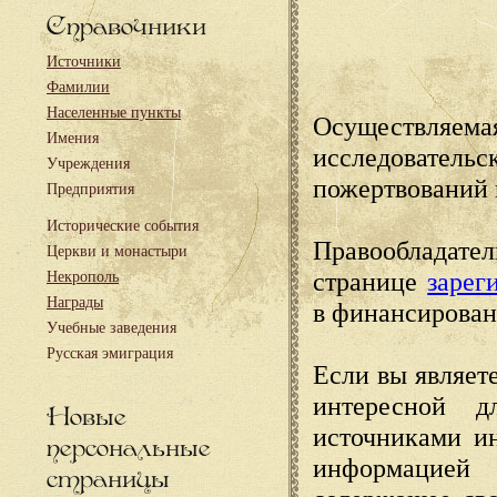
Справочники
Источники
Фамилии
Населенные пункты
Осуществляема
Имения
исследовател
Учреждения
пожертвований 
Предприятия
Исторические события
Правообладате
Церкви и монастыри
странице
зарег
Некрополь
Награды
в финансирован
Учебные заведения
Русская эмиграция
Если вы являете
интересной д
Новые
источниками и
персональные
информацией
страницы