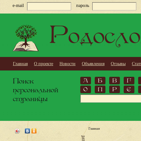
e-mail
пароль
Родосло
Главная
О проекте
Новости
Объявления
Отзывы
Стат
Поиск
А
Б
В
Г
персональной
О
П
Р
С
страницы
Главная