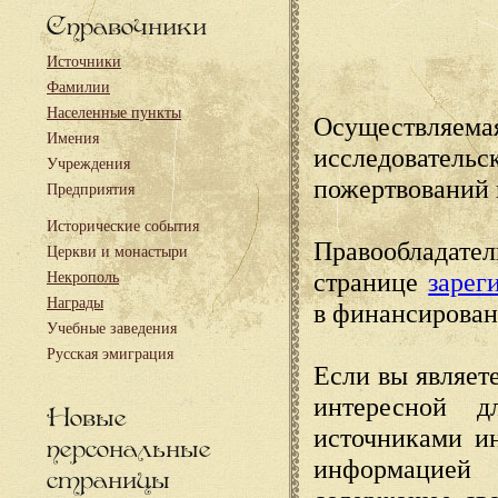
Справочники
Источники
Фамилии
Населенные пункты
Осуществляема
Имения
исследовател
Учреждения
пожертвований 
Предприятия
Исторические события
Правообладате
Церкви и монастыри
странице
зарег
Некрополь
Награды
в финансирован
Учебные заведения
Русская эмиграция
Если вы являете
интересной д
Новые
источниками и
персональные
информацией
страницы