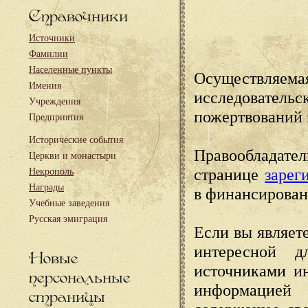
Справочники
Источники
Фамилии
Населенные пункты
Осуществляема
Имения
исследовател
Учреждения
пожертвований 
Предприятия
Исторические события
Правообладате
Церкви и монастыри
странице
зарег
Некрополь
Награды
в финансирован
Учебные заведения
Русская эмиграция
Если вы являете
интересной д
Новые
источниками и
персональные
информацией
страницы