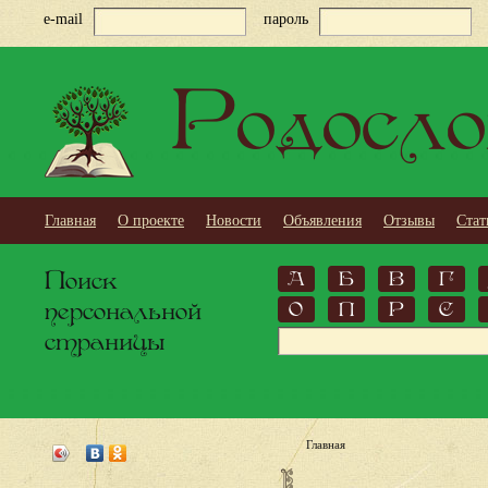
e-mail
пароль
Родосло
Главная
О проекте
Новости
Объявления
Отзывы
Стат
Поиск
А
Б
В
Г
персональной
О
П
Р
С
страницы
Главная