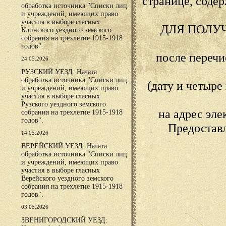
странице, сод
обработка источника "Списки лиц
и учреждений, имеющих право
участия в выборе гласных
ДЛЯ ПОЛУ
Клинского уездного земского
собрания на трехлетие 1915-1918
годов".
после переч
24.05.2026
РУЗСКИЙ УЕЗД: Начата
обработка источника "Списки лиц
(дату и четыр
и учреждений, имеющих право
участия в выборе гласных
Рузского уездного земского
на адрес эл
собрания на трехлетие 1915-1918
годов".
Предостав
14.05.2026
ВЕРЕЙСКИЙ УЕЗД: Начата
обработка источника "Списки лиц
и учреждений, имеющих право
участия в выборе гласных
Верейского уездного земского
собрания на трехлетие 1915-1918
годов".
03.05.2026
ЗВЕНИГОРОДСКИЙ УЕЗД: