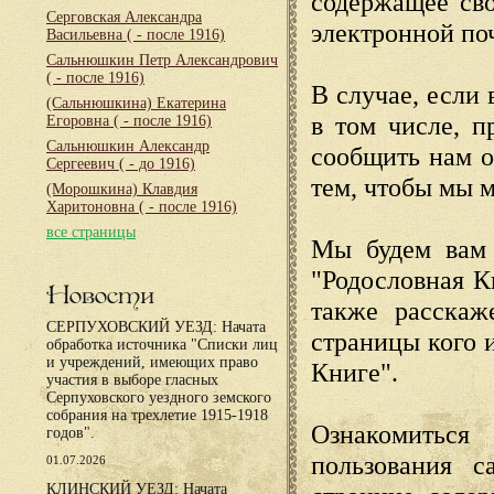
содержащее сво
Серговская Александра
электронной по
Васильевна
( - после 1916)
Сальнюшкин Петр Александрович
( - после 1916)
В случае, если 
(Сальнюшкина) Екатерина
в том числе, п
Егоровна
( - после 1916)
Сальнюшкин Александр
сообщить нам о
Сергеевич
( - до 1916)
тем, чтобы мы 
(Морошкина) Клавдия
Харитоновна
( - после 1916)
все страницы
Мы будем вам 
"Родословная К
Новости
также расскаж
СЕРПУХОВСКИЙ УЕЗД: Начата
страницы кого 
обработка источника "Списки лиц
и учреждений, имеющих право
Книге".
участия в выборе гласных
Серпуховского уездного земского
собрания на трехлетие 1915-1918
Ознакомиться
годов".
пользования с
01.07.2026
КЛИНСКИЙ УЕЗД: Начата