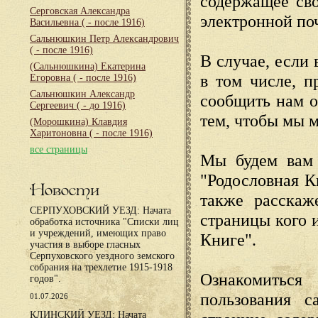
содержащее сво
Серговская Александра
электронной по
Васильевна
( - после 1916)
Сальнюшкин Петр Александрович
( - после 1916)
В случае, если 
(Сальнюшкина) Екатерина
в том числе, п
Егоровна
( - после 1916)
Сальнюшкин Александр
сообщить нам о
Сергеевич
( - до 1916)
тем, чтобы мы 
(Морошкина) Клавдия
Харитоновна
( - после 1916)
все страницы
Мы будем вам 
"Родословная К
Новости
также расскаж
СЕРПУХОВСКИЙ УЕЗД: Начата
страницы кого 
обработка источника "Списки лиц
и учреждений, имеющих право
Книге".
участия в выборе гласных
Серпуховского уездного земского
собрания на трехлетие 1915-1918
Ознакомиться
годов".
пользования с
01.07.2026
КЛИНСКИЙ УЕЗД: Начата