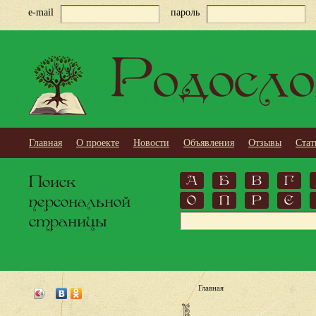
e-mail
пароль
Родосло
Главная
О проекте
Новости
Объявления
Отзывы
Стат
Поиск
А
Б
В
Г
персональной
О
П
Р
С
страницы
Главная