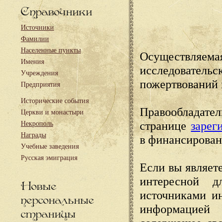
Справочники
Источники
Фамилии
Населенные пункты
Осуществляема
Имения
исследовател
Учреждения
пожертвований 
Предприятия
Исторические события
Правообладате
Церкви и монастыри
странице
зарег
Некрополь
Награды
в финансирован
Учебные заведения
Русская эмиграция
Если вы являете
интересной д
Новые
источниками и
персональные
информацией
страницы