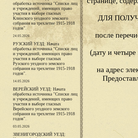
странице, сод
обработка источника "Списки лиц
и учреждений, имеющих право
участия в выборе гласных
ДЛЯ ПОЛУ
Клинского уездного земского
собрания на трехлетие 1915-1918
годов".
после переч
24.05.2026
РУЗСКИЙ УЕЗД: Начата
обработка источника "Списки лиц
(дату и четыр
и учреждений, имеющих право
участия в выборе гласных
Рузского уездного земского
на адрес эл
собрания на трехлетие 1915-1918
годов".
Предостав
14.05.2026
ВЕРЕЙСКИЙ УЕЗД: Начата
обработка источника "Списки лиц
и учреждений, имеющих право
участия в выборе гласных
Верейского уездного земского
собрания на трехлетие 1915-1918
годов".
03.05.2026
ЗВЕНИГОРОДСКИЙ УЕЗД: