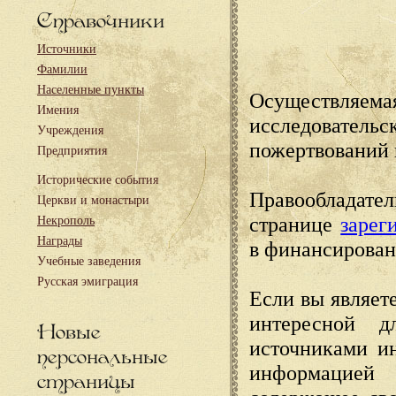
Справочники
Источники
Фамилии
Населенные пункты
Осуществляема
Имения
исследовател
Учреждения
пожертвований 
Предприятия
Исторические события
Правообладате
Церкви и монастыри
странице
зарег
Некрополь
Награды
в финансирован
Учебные заведения
Русская эмиграция
Если вы являете
интересной д
Новые
источниками и
персональные
информацией
страницы