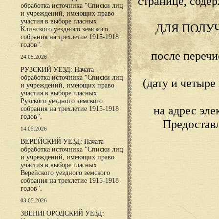
странице, сод
обработка источника "Списки лиц
и учреждений, имеющих право
участия в выборе гласных
ДЛЯ ПОЛУ
Клинского уездного земского
собрания на трехлетие 1915-1918
годов".
после переч
24.05.2026
РУЗСКИЙ УЕЗД: Начата
обработка источника "Списки лиц
(дату и четыр
и учреждений, имеющих право
участия в выборе гласных
Рузского уездного земского
на адрес эл
собрания на трехлетие 1915-1918
годов".
Предостав
14.05.2026
ВЕРЕЙСКИЙ УЕЗД: Начата
обработка источника "Списки лиц
и учреждений, имеющих право
участия в выборе гласных
Верейского уездного земского
собрания на трехлетие 1915-1918
годов".
03.05.2026
ЗВЕНИГОРОДСКИЙ УЕЗД: