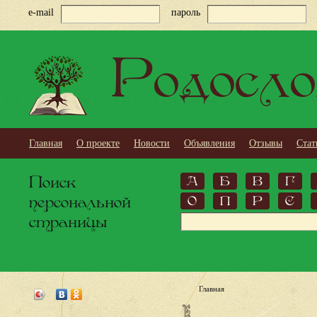
e-mail
пароль
Родосло
Главная
О проекте
Новости
Объявления
Отзывы
Стат
Поиск
А
Б
В
Г
персональной
О
П
Р
С
страницы
Главная