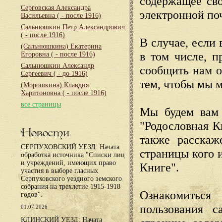
содержащее сво
Серговская Александра
электронной по
Васильевна
( - после 1916)
Сальнюшкин Петр Александрович
( - после 1916)
В случае, если 
(Сальнюшкина) Екатерина
в том числе, п
Егоровна
( - после 1916)
Сальнюшкин Александр
сообщить нам о
Сергеевич
( - до 1916)
тем, чтобы мы 
(Морошкина) Клавдия
Харитоновна
( - после 1916)
все страницы
Мы будем вам 
"Родословная К
Новости
также расскаж
СЕРПУХОВСКИЙ УЕЗД: Начата
страницы кого 
обработка источника "Списки лиц
и учреждений, имеющих право
Книге".
участия в выборе гласных
Серпуховского уездного земского
собрания на трехлетие 1915-1918
Ознакомиться
годов".
пользования с
01.07.2026
КЛИНСКИЙ УЕЗД: Начата