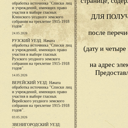
странице, сод
обработка источника "Списки лиц
и учреждений, имеющих право
участия в выборе гласных
ДЛЯ ПОЛУ
Клинского уездного земского
собрания на трехлетие 1915-1918
годов".
после переч
24.05.2026
РУЗСКИЙ УЕЗД: Начата
обработка источника "Списки лиц
(дату и четыр
и учреждений, имеющих право
участия в выборе гласных
Рузского уездного земского
на адрес эл
собрания на трехлетие 1915-1918
годов".
Предостав
14.05.2026
ВЕРЕЙСКИЙ УЕЗД: Начата
обработка источника "Списки лиц
и учреждений, имеющих право
участия в выборе гласных
Верейского уездного земского
собрания на трехлетие 1915-1918
годов".
03.05.2026
ЗВЕНИГОРОДСКИЙ УЕЗД: