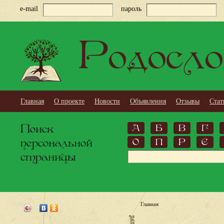
e-mail
пароль
Родосло
Главная
О проекте
Новости
Объявления
Отзывы
Стат
Поиск
А
Б
В
Г
персональной
О
П
Р
С
страницы
Главная