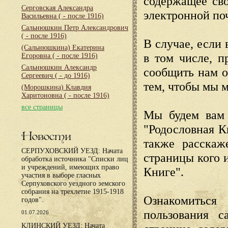
содержащее сво
Серговская Александра
электронной по
Васильевна
( - после 1916)
Сальнюшкин Петр Александрович
( - после 1916)
В случае, если 
(Сальнюшкина) Екатерина
в том числе, п
Егоровна
( - после 1916)
Сальнюшкин Александр
сообщить нам о
Сергеевич
( - до 1916)
тем, чтобы мы 
(Морошкина) Клавдия
Харитоновна
( - после 1916)
все страницы
Мы будем вам 
"Родословная К
Новости
также расскаж
СЕРПУХОВСКИЙ УЕЗД: Начата
страницы кого 
обработка источника "Списки лиц
и учреждений, имеющих право
Книге".
участия в выборе гласных
Серпуховского уездного земского
собрания на трехлетие 1915-1918
Ознакомиться
годов".
пользования с
01.07.2026
КЛИНСКИЙ УЕЗД: Начата