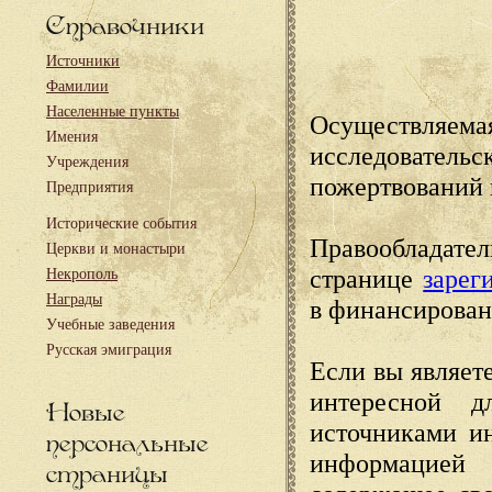
Справочники
Источники
Фамилии
Населенные пункты
Осуществляема
Имения
исследовател
Учреждения
пожертвований 
Предприятия
Исторические события
Правообладате
Церкви и монастыри
странице
зарег
Некрополь
Награды
в финансирован
Учебные заведения
Русская эмиграция
Если вы являете
интересной д
Новые
источниками и
персональные
информацией
страницы