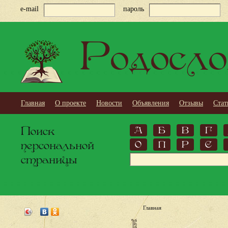
e-mail
пароль
Родосло
Главная
О проекте
Новости
Объявления
Отзывы
Стат
Поиск
А
Б
В
Г
персональной
О
П
Р
С
страницы
Главная