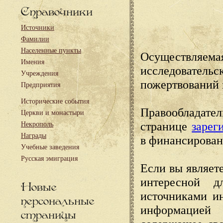
Справочники
Источники
Фамилии
Населенные пункты
Осуществляема
Имения
исследовател
Учреждения
пожертвований 
Предприятия
Исторические события
Правообладате
Церкви и монастыри
странице
зарег
Некрополь
Награды
в финансирован
Учебные заведения
Русская эмиграция
Если вы являете
интересной д
Новые
источниками и
персональные
информацией
страницы