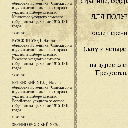
странице, сод
обработка источника "Списки лиц
и учреждений, имеющих право
участия в выборе гласных
ДЛЯ ПОЛУ
Клинского уездного земского
собрания на трехлетие 1915-1918
годов".
после переч
24.05.2026
РУЗСКИЙ УЕЗД: Начата
обработка источника "Списки лиц
(дату и четыр
и учреждений, имеющих право
участия в выборе гласных
Рузского уездного земского
на адрес эл
собрания на трехлетие 1915-1918
годов".
Предостав
14.05.2026
ВЕРЕЙСКИЙ УЕЗД: Начата
обработка источника "Списки лиц
и учреждений, имеющих право
участия в выборе гласных
Верейского уездного земского
собрания на трехлетие 1915-1918
годов".
03.05.2026
ЗВЕНИГОРОДСКИЙ УЕЗД: