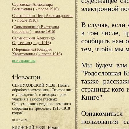
содержащее сво
Серговская Александра
электронной по
Васильевна
( - после 1916)
Сальнюшкин Петр Александрович
( - после 1916)
В случае, если 
(Сальнюшкина) Екатерина
в том числе, п
Егоровна
( - после 1916)
Сальнюшкин Александр
сообщить нам о
Сергеевич
( - до 1916)
тем, чтобы мы 
(Морошкина) Клавдия
Харитоновна
( - после 1916)
все страницы
Мы будем вам 
"Родословная К
Новости
также расскаж
СЕРПУХОВСКИЙ УЕЗД: Начата
страницы кого 
обработка источника "Списки лиц
и учреждений, имеющих право
Книге".
участия в выборе гласных
Серпуховского уездного земского
собрания на трехлетие 1915-1918
Ознакомиться
годов".
пользования с
01.07.2026
КЛИНСКИЙ УЕЗД: Начата