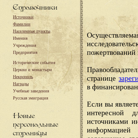
Справочники
Источники
Фамилии
Населенные пункты
Осуществляема
Имения
исследовател
Учреждения
пожертвований 
Предприятия
Исторические события
Правообладате
Церкви и монастыри
странице
зарег
Некрополь
Награды
в финансирован
Учебные заведения
Русская эмиграция
Если вы являете
интересной д
Новые
источниками и
персональные
информацией
страницы