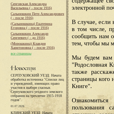
содержащее сво
Серговская Александра
электронной по
Васильевна
( - после 1916)
Сальнюшкин Петр Александрович
( - после 1916)
В случае, если 
(Сальнюшкина) Екатерина
в том числе, п
Егоровна
( - после 1916)
Сальнюшкин Александр
сообщить нам о
Сергеевич
( - до 1916)
тем, чтобы мы 
(Морошкина) Клавдия
Харитоновна
( - после 1916)
все страницы
Мы будем вам 
"Родословная К
Новости
также расскаж
СЕРПУХОВСКИЙ УЕЗД: Начата
страницы кого 
обработка источника "Списки лиц
и учреждений, имеющих право
Книге".
участия в выборе гласных
Серпуховского уездного земского
собрания на трехлетие 1915-1918
Ознакомиться
годов".
пользования с
01.07.2026
КЛИНСКИЙ УЕЗД: Начата