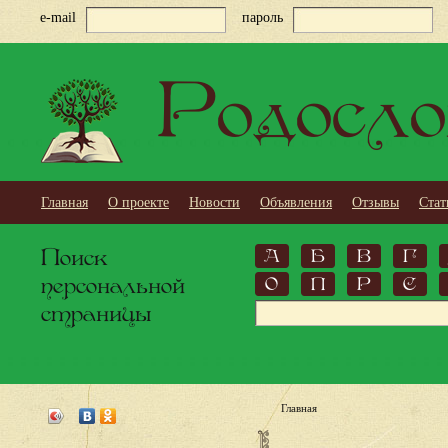
e-mail
пароль
Родосло
Главная
О проекте
Новости
Объявления
Отзывы
Стат
Поиск
А
Б
В
Г
персональной
О
П
Р
С
страницы
Главная