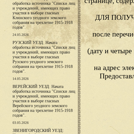
странице, сод
обработка источника "Списки лиц
и учреждений, имеющих право
участия в выборе гласных
ДЛЯ ПОЛУ
Клинского уездного земского
собрания на трехлетие 1915-1918
годов".
после переч
24.05.2026
РУЗСКИЙ УЕЗД: Начата
обработка источника "Списки лиц
(дату и четыр
и учреждений, имеющих право
участия в выборе гласных
Рузского уездного земского
на адрес эл
собрания на трехлетие 1915-1918
годов".
Предостав
14.05.2026
ВЕРЕЙСКИЙ УЕЗД: Начата
обработка источника "Списки лиц
и учреждений, имеющих право
участия в выборе гласных
Верейского уездного земского
собрания на трехлетие 1915-1918
годов".
03.05.2026
ЗВЕНИГОРОДСКИЙ УЕЗД: