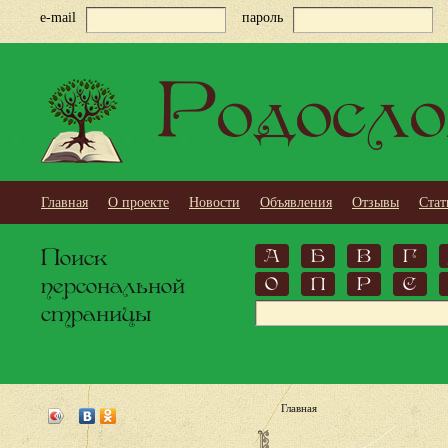
e-mail
пароль
Родосло
Главная
О проекте
Новости
Объявления
Отзывы
Стат
Поиск
А
Б
В
Г
персональной
О
П
Р
С
страницы
Главная