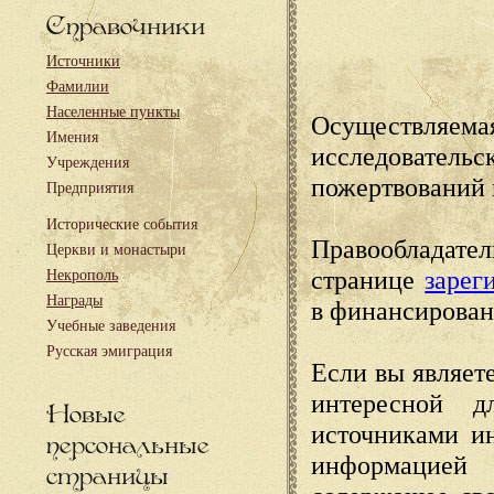
Справочники
Источники
Фамилии
Населенные пункты
Осуществляема
Имения
исследовател
Учреждения
пожертвований 
Предприятия
Исторические события
Правообладате
Церкви и монастыри
странице
зарег
Некрополь
Награды
в финансирован
Учебные заведения
Русская эмиграция
Если вы являете
интересной д
Новые
источниками и
персональные
информацией
страницы