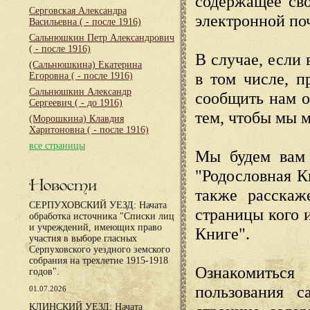
содержащее сво
Серговская Александра
электронной по
Васильевна
( - после 1916)
Сальнюшкин Петр Александрович
( - после 1916)
В случае, если 
(Сальнюшкина) Екатерина
в том числе, п
Егоровна
( - после 1916)
Сальнюшкин Александр
сообщить нам о
Сергеевич
( - до 1916)
тем, чтобы мы 
(Морошкина) Клавдия
Харитоновна
( - после 1916)
все страницы
Мы будем вам 
"Родословная К
Новости
также расскаж
СЕРПУХОВСКИЙ УЕЗД: Начата
страницы кого 
обработка источника "Списки лиц
и учреждений, имеющих право
Книге".
участия в выборе гласных
Серпуховского уездного земского
собрания на трехлетие 1915-1918
Ознакомиться
годов".
пользования с
01.07.2026
КЛИНСКИЙ УЕЗД: Начата