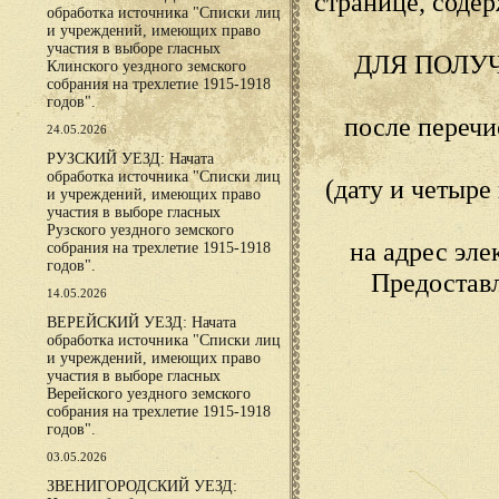
странице, сод
обработка источника "Списки лиц
и учреждений, имеющих право
участия в выборе гласных
ДЛЯ ПОЛУ
Клинского уездного земского
собрания на трехлетие 1915-1918
годов".
после переч
24.05.2026
РУЗСКИЙ УЕЗД: Начата
обработка источника "Списки лиц
(дату и четыр
и учреждений, имеющих право
участия в выборе гласных
Рузского уездного земского
на адрес эл
собрания на трехлетие 1915-1918
годов".
Предостав
14.05.2026
ВЕРЕЙСКИЙ УЕЗД: Начата
обработка источника "Списки лиц
и учреждений, имеющих право
участия в выборе гласных
Верейского уездного земского
собрания на трехлетие 1915-1918
годов".
03.05.2026
ЗВЕНИГОРОДСКИЙ УЕЗД: