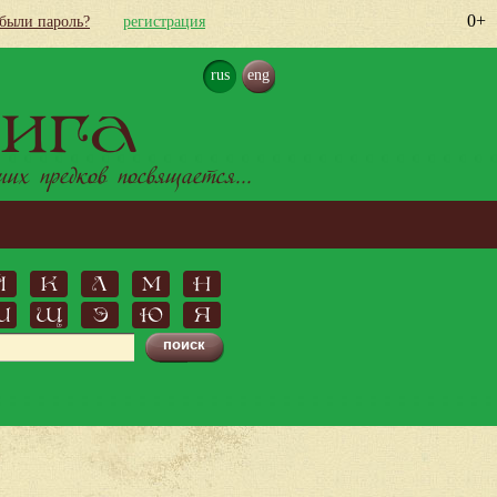
0+
абыли пароль?
регистрация
rus
eng
ига
х предков посвящается...
Й
К
Л
М
Н
Ш
Щ
Э
Ю
Я