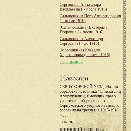
Серговская Александра
Васильевна
( - после 1916)
Сальнюшкин Петр Александрович
( - после 1916)
(Сальнюшкина) Екатерина
Егоровна
( - после 1916)
Сальнюшкин Александр
Сергеевич
( - до 1916)
(Морошкина) Клавдия
Харитоновна
( - после 1916)
все страницы
Новости
СЕРПУХОВСКИЙ УЕЗД: Начата
обработка источника "Списки лиц
и учреждений, имеющих право
участия в выборе гласных
Серпуховского уездного земского
собрания на трехлетие 1915-1918
годов".
01.07.2026
КЛИНСКИЙ УЕЗД: Начата