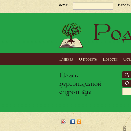
e-mail
пароль
Род
Главная
О проекте
Новости
Объ
Поиск
А
персональной
О
страницы