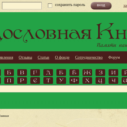
сохранить пароль
з
ословная Кн
Памяти наши
явления
Отзывы
Статьи
О фонде
Сотрудничество
Форум
Б
В
Г
Д
Е
Ё
Ж
З
И
П
Р
С
Т
У
Ф
Х
Ц
Ч
Главная