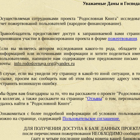
Уважаемые Дамы и Господа
Осуществляемая сотрудниками проекта "Родословная Книга" исследоват
счет пожертвований пользователей (народное финансирование).
Правообладатель предоставляет доступ к запрашиваемой вами стран
принявшим участие в финансировании проекта в форме
пожертвования
.
Если вы являетесь автором исследования какого-то рода, обладаете 
информацией или источниками информации и хотите поделиться им
пользователями, напишите нам содержащее свое предложение письмо и
почты:
info.rodoslovnaya.org@yandex.ru
В случае, если вы увидели эту страницу в какой-то иной ситуации, в т
ссылке, просим вас сообщить нам об этом по указанному адресу эле
устранить возникшую ошибку.
Мы будем вам благодарны за то, что вы расскажете о проекте "Родословн
и коллегам, а также расскажете на странице "
Отзывы
" о том, персональ
удалось найти в "Родословной Книге".
Ознакомиться с более подробной информации об условиях пользовани
можно на странице, содержащей
Пользовательское соглашение.
ДЛЯ ПОЛУЧЕНИЯ ДОСТУПА К БАЗЕ ДАННЫХ ПРОЕКТА
после перечисления пожертвования НЕОБХОДИМО сообщить
(дату и четыре последние цифры номера вашей банковск