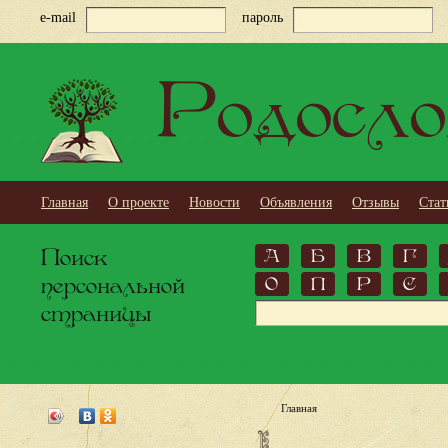
e-mail
пароль
Родосло
Главная
О проекте
Новости
Объявления
Отзывы
Стат
Поиск
А
Б
В
Г
персональной
О
П
Р
С
страницы
Главная