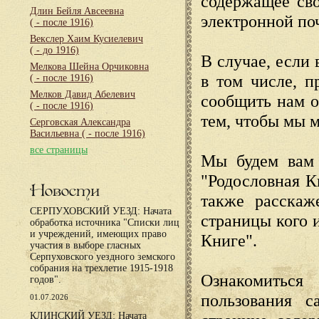
содержащее сво
Длин Бейля Авсеевна
электронной по
( - после 1916)
Векслер Хаим Кусиелевич
( - до 1916)
В случае, если 
Мелкова Шейна Орчиковна
в том числе, п
( - после 1916)
Мелков Давид Абелевич
сообщить нам о
( - после 1916)
тем, чтобы мы 
Серговская Александра
Васильевна
( - после 1916)
все страницы
Мы будем вам 
"Родословная К
Новости
также расскаж
СЕРПУХОВСКИЙ УЕЗД: Начата
страницы кого 
обработка источника "Списки лиц
и учреждений, имеющих право
Книге".
участия в выборе гласных
Серпуховского уездного земского
собрания на трехлетие 1915-1918
Ознакомиться
годов".
пользования с
01.07.2026
КЛИНСКИЙ УЕЗД: Начата