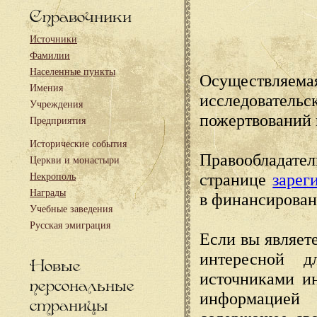
Справочники
Источники
Фамилии
Населенные пункты
Осуществляема
Имения
исследовател
Учреждения
пожертвований 
Предприятия
Исторические события
Правообладате
Церкви и монастыри
странице
зарег
Некрополь
Награды
в финансирован
Учебные заведения
Русская эмиграция
Если вы являете
интересной д
Новые
источниками и
персональные
информацией
страницы