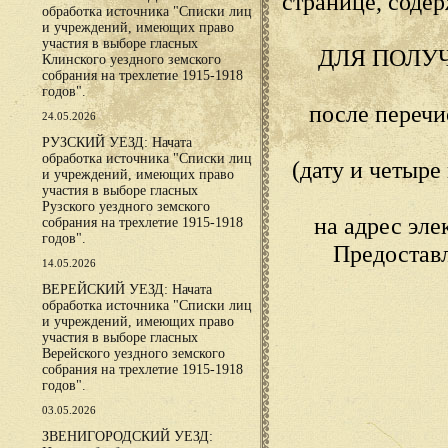
странице, сод
обработка источника "Списки лиц
и учреждений, имеющих право
участия в выборе гласных
ДЛЯ ПОЛУ
Клинского уездного земского
собрания на трехлетие 1915-1918
годов".
после переч
24.05.2026
РУЗСКИЙ УЕЗД: Начата
обработка источника "Списки лиц
(дату и четыр
и учреждений, имеющих право
участия в выборе гласных
Рузского уездного земского
на адрес эл
собрания на трехлетие 1915-1918
годов".
Предостав
14.05.2026
ВЕРЕЙСКИЙ УЕЗД: Начата
обработка источника "Списки лиц
и учреждений, имеющих право
участия в выборе гласных
Верейского уездного земского
собрания на трехлетие 1915-1918
годов".
03.05.2026
ЗВЕНИГОРОДСКИЙ УЕЗД: