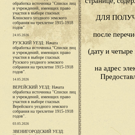
странице, сод
обработка источника "Списки лиц
и учреждений, имеющих право
участия в выборе гласных
ДЛЯ ПОЛУ
Клинского уездного земского
собрания на трехлетие 1915-1918
годов".
после переч
24.05.2026
РУЗСКИЙ УЕЗД: Начата
обработка источника "Списки лиц
(дату и четыр
и учреждений, имеющих право
участия в выборе гласных
Рузского уездного земского
на адрес эл
собрания на трехлетие 1915-1918
годов".
Предостав
14.05.2026
ВЕРЕЙСКИЙ УЕЗД: Начата
обработка источника "Списки лиц
и учреждений, имеющих право
участия в выборе гласных
Верейского уездного земского
собрания на трехлетие 1915-1918
годов".
03.05.2026
ЗВЕНИГОРОДСКИЙ УЕЗД: