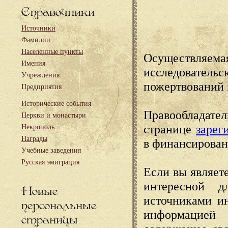
Справочники
Источники
Фамилии
Населенные пункты
Осуществляема
Имения
исследовател
Учреждения
пожертвований 
Предприятия
Исторические события
Правообладате
Церкви и монастыри
странице
зарег
Некрополь
Награды
в финансирован
Учебные заведения
Русская эмиграция
Если вы являете
интересной д
Новые
источниками и
персональные
информацией
страницы