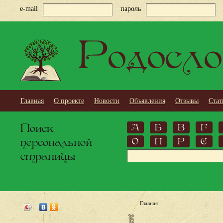
e-mail
пароль
Родосло
Главная
О проекте
Новости
Объявления
Отзывы
Стат
Поиск
А
Б
В
Г
персональной
О
П
Р
С
страницы
Главная