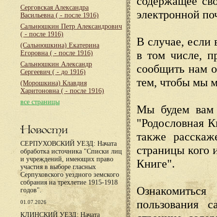
содержащее сво
Серговская Александра
электронной по
Васильевна
( - после 1916)
Сальнюшкин Петр Александрович
( - после 1916)
В случае, если 
(Сальнюшкина) Екатерина
в том числе, п
Егоровна
( - после 1916)
Сальнюшкин Александр
сообщить нам о
Сергеевич
( - до 1916)
тем, чтобы мы 
(Морошкина) Клавдия
Харитоновна
( - после 1916)
все страницы
Мы будем вам 
"Родословная К
Новости
также расскаж
СЕРПУХОВСКИЙ УЕЗД: Начата
страницы кого 
обработка источника "Списки лиц
и учреждений, имеющих право
Книге".
участия в выборе гласных
Серпуховского уездного земского
собрания на трехлетие 1915-1918
Ознакомиться
годов".
пользования с
01.07.2026
КЛИНСКИЙ УЕЗД: Начата