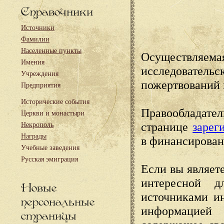
Справочники
Источники
Фамилии
Населенные пункты
Осуществляема
Имения
исследовател
Учреждения
пожертвований 
Предприятия
Исторические события
Правообладате
Церкви и монастыри
странице
зарег
Некрополь
Награды
в финансирован
Учебные заведения
Русская эмиграция
Если вы являете
интересной д
Новые
источниками и
персональные
информацией
страницы