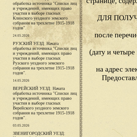
странице, сод
обработка источника "Списки лиц
и учреждений, имеющих право
участия в выборе гласных
ДЛЯ ПОЛУ
Клинского уездного земского
собрания на трехлетие 1915-1918
годов".
после переч
24.05.2026
РУЗСКИЙ УЕЗД: Начата
обработка источника "Списки лиц
(дату и четыр
и учреждений, имеющих право
участия в выборе гласных
Рузского уездного земского
на адрес эл
собрания на трехлетие 1915-1918
годов".
Предостав
14.05.2026
ВЕРЕЙСКИЙ УЕЗД: Начата
обработка источника "Списки лиц
и учреждений, имеющих право
участия в выборе гласных
Верейского уездного земского
собрания на трехлетие 1915-1918
годов".
03.05.2026
ЗВЕНИГОРОДСКИЙ УЕЗД: