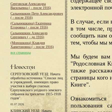
содержащее сво
Серговская Александра
электронной по
Васильевна
( - после 1916)
Сальнюшкин Петр Александрович
( - после 1916)
В случае, если 
(Сальнюшкина) Екатерина
в том числе, п
Егоровна
( - после 1916)
Сальнюшкин Александр
сообщить нам о
Сергеевич
( - до 1916)
тем, чтобы мы 
(Морошкина) Клавдия
Харитоновна
( - после 1916)
все страницы
Мы будем вам 
"Родословная К
Новости
также расскаж
СЕРПУХОВСКИЙ УЕЗД: Начата
страницы кого 
обработка источника "Списки лиц
и учреждений, имеющих право
Книге".
участия в выборе гласных
Серпуховского уездного земского
собрания на трехлетие 1915-1918
Ознакомиться
годов".
пользования с
01.07.2026
КЛИНСКИЙ УЕЗД: Начата