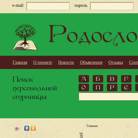
e-mail
пароль
Родосло
Главная
О проекте
Новости
Объявления
Отзывы
Стат
Поиск
А
Б
В
Г
персональной
О
П
Р
С
страницы
Главная