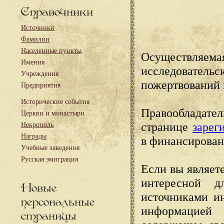
Справочники
Источники
Фамилии
Населенные пункты
Осуществляема
Имения
исследовател
Учреждения
пожертвований 
Предприятия
Исторические события
Правообладате
Церкви и монастыри
странице
зарег
Некрополь
Награды
в финансирован
Учебные заведения
Русская эмиграция
Если вы являете
интересной д
Новые
источниками и
персональные
информацией
страницы