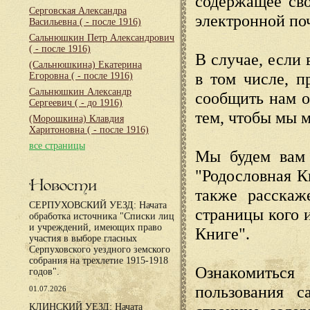
содержащее сво
Серговская Александра
электронной по
Васильевна
( - после 1916)
Сальнюшкин Петр Александрович
( - после 1916)
В случае, если 
(Сальнюшкина) Екатерина
в том числе, п
Егоровна
( - после 1916)
Сальнюшкин Александр
сообщить нам о
Сергеевич
( - до 1916)
тем, чтобы мы 
(Морошкина) Клавдия
Харитоновна
( - после 1916)
все страницы
Мы будем вам 
"Родословная К
Новости
также расскаж
СЕРПУХОВСКИЙ УЕЗД: Начата
страницы кого 
обработка источника "Списки лиц
и учреждений, имеющих право
Книге".
участия в выборе гласных
Серпуховского уездного земского
собрания на трехлетие 1915-1918
Ознакомиться
годов".
пользования с
01.07.2026
КЛИНСКИЙ УЕЗД: Начата