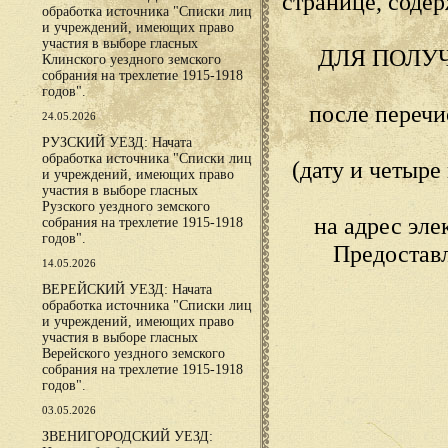
странице, сод
обработка источника "Списки лиц
и учреждений, имеющих право
участия в выборе гласных
ДЛЯ ПОЛУ
Клинского уездного земского
собрания на трехлетие 1915-1918
годов".
после переч
24.05.2026
РУЗСКИЙ УЕЗД: Начата
обработка источника "Списки лиц
(дату и четыр
и учреждений, имеющих право
участия в выборе гласных
Рузского уездного земского
на адрес эл
собрания на трехлетие 1915-1918
годов".
Предостав
14.05.2026
ВЕРЕЙСКИЙ УЕЗД: Начата
обработка источника "Списки лиц
и учреждений, имеющих право
участия в выборе гласных
Верейского уездного земского
собрания на трехлетие 1915-1918
годов".
03.05.2026
ЗВЕНИГОРОДСКИЙ УЕЗД: