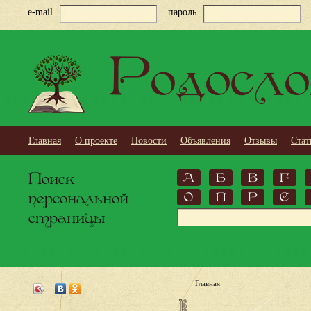
e-mail
пароль
Родосло
Главная
О проекте
Новости
Объявления
Отзывы
Стат
Поиск
А
Б
В
Г
персональной
О
П
Р
С
страницы
Главная