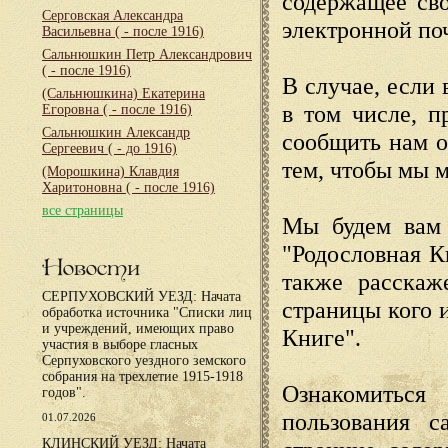
содержащее сво
Серговская Александра
электронной по
Васильевна
( - после 1916)
Сальнюшкин Петр Александрович
( - после 1916)
В случае, если 
(Сальнюшкина) Екатерина
в том числе, п
Егоровна
( - после 1916)
Сальнюшкин Александр
сообщить нам о
Сергеевич
( - до 1916)
тем, чтобы мы 
(Морошкина) Клавдия
Харитоновна
( - после 1916)
все страницы
Мы будем вам 
"Родословная К
Новости
также расскаж
СЕРПУХОВСКИЙ УЕЗД: Начата
страницы кого 
обработка источника "Списки лиц
и учреждений, имеющих право
Книге".
участия в выборе гласных
Серпуховского уездного земского
собрания на трехлетие 1915-1918
Ознакомиться
годов".
пользования с
01.07.2026
КЛИНСКИЙ УЕЗД: Начата