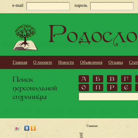
e-mail
пароль
Родосло
Главная
О проекте
Новости
Объявления
Отзывы
Стат
Поиск
А
Б
В
Г
персональной
О
П
Р
С
страницы
Главная