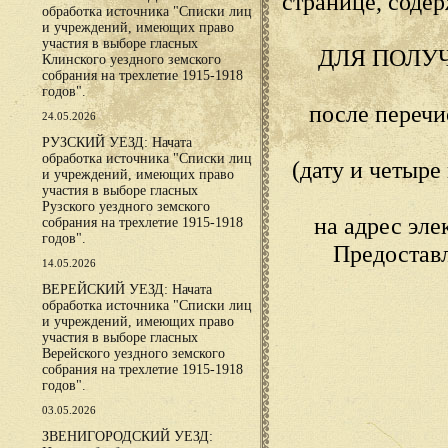
странице, сод
обработка источника "Списки лиц
и учреждений, имеющих право
участия в выборе гласных
ДЛЯ ПОЛУ
Клинского уездного земского
собрания на трехлетие 1915-1918
годов".
после переч
24.05.2026
РУЗСКИЙ УЕЗД: Начата
обработка источника "Списки лиц
(дату и четыр
и учреждений, имеющих право
участия в выборе гласных
Рузского уездного земского
на адрес эл
собрания на трехлетие 1915-1918
годов".
Предостав
14.05.2026
ВЕРЕЙСКИЙ УЕЗД: Начата
обработка источника "Списки лиц
и учреждений, имеющих право
участия в выборе гласных
Верейского уездного земского
собрания на трехлетие 1915-1918
годов".
03.05.2026
ЗВЕНИГОРОДСКИЙ УЕЗД: