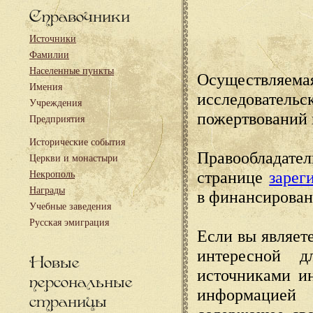
Справочники
Источники
Фамилии
Населенные пункты
Осуществляема
Имения
исследовател
Учреждения
пожертвований 
Предприятия
Исторические события
Правообладате
Церкви и монастыри
странице
зарег
Некрополь
Награды
в финансирован
Учебные заведения
Русская эмиграция
Если вы являете
интересной д
Новые
источниками и
персональные
информацией
страницы