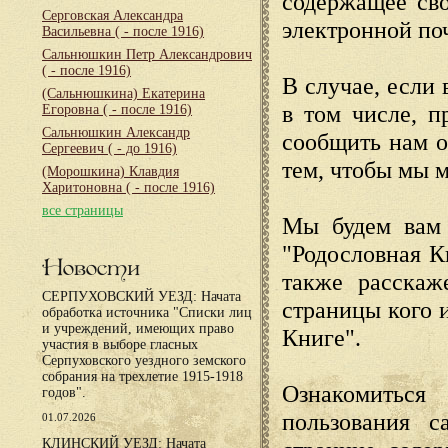
содержащее сво
Серговская Александра
электронной по
Васильевна
( - после 1916)
Сальнюшкин Петр Александрович
( - после 1916)
В случае, если 
(Сальнюшкина) Екатерина
в том числе, п
Егоровна
( - после 1916)
Сальнюшкин Александр
сообщить нам о
Сергеевич
( - до 1916)
тем, чтобы мы 
(Морошкина) Клавдия
Харитоновна
( - после 1916)
все страницы
Мы будем вам 
"Родословная К
Новости
также расскаж
СЕРПУХОВСКИЙ УЕЗД: Начата
страницы кого 
обработка источника "Списки лиц
и учреждений, имеющих право
Книге".
участия в выборе гласных
Серпуховского уездного земского
собрания на трехлетие 1915-1918
Ознакомиться
годов".
пользования с
01.07.2026
КЛИНСКИЙ УЕЗД: Начата