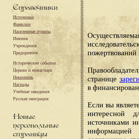
Справочники
Источники
Фамилии
Населенные пункты
Осуществляема
Имения
исследовател
Учреждения
пожертвований 
Предприятия
Исторические события
Правообладате
Церкви и монастыри
странице
зарег
Некрополь
Награды
в финансирован
Учебные заведения
Русская эмиграция
Если вы являете
интересной д
Новые
источниками и
персональные
информацией
страницы