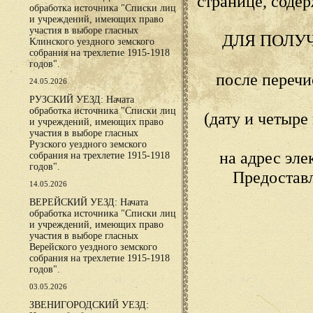
странице, сод
обработка источника "Списки лиц
и учреждений, имеющих право
участия в выборе гласных
ДЛЯ ПОЛУ
Клинского уездного земского
собрания на трехлетие 1915-1918
годов".
после переч
24.05.2026
РУЗСКИЙ УЕЗД: Начата
обработка источника "Списки лиц
(дату и четыр
и учреждений, имеющих право
участия в выборе гласных
Рузского уездного земского
на адрес эл
собрания на трехлетие 1915-1918
годов".
Предостав
14.05.2026
ВЕРЕЙСКИЙ УЕЗД: Начата
обработка источника "Списки лиц
и учреждений, имеющих право
участия в выборе гласных
Верейского уездного земского
собрания на трехлетие 1915-1918
годов".
03.05.2026
ЗВЕНИГОРОДСКИЙ УЕЗД: