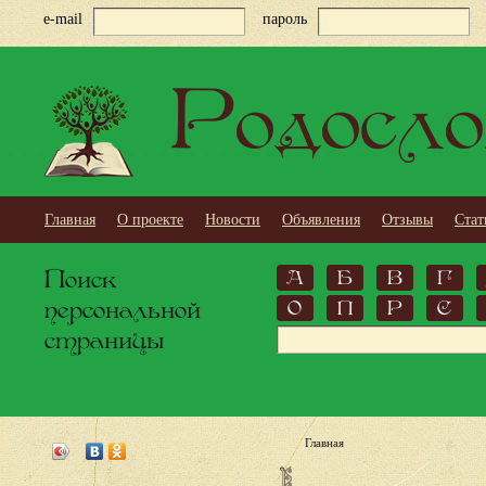
e-mail
пароль
Родосло
Главная
О проекте
Новости
Объявления
Отзывы
Стат
Поиск
А
Б
В
Г
персональной
О
П
Р
С
страницы
Главная