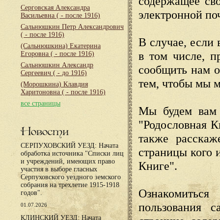
содержащее сво
Серговская Александра
электронной по
Васильевна
( - после 1916)
Сальнюшкин Петр Александрович
( - после 1916)
В случае, если 
(Сальнюшкина) Екатерина
в том числе, п
Егоровна
( - после 1916)
Сальнюшкин Александр
сообщить нам о
Сергеевич
( - до 1916)
тем, чтобы мы 
(Морошкина) Клавдия
Харитоновна
( - после 1916)
все страницы
Мы будем вам 
"Родословная К
Новости
также расскаж
СЕРПУХОВСКИЙ УЕЗД: Начата
страницы кого 
обработка источника "Списки лиц
и учреждений, имеющих право
Книге".
участия в выборе гласных
Серпуховского уездного земского
собрания на трехлетие 1915-1918
Ознакомиться
годов".
пользования с
01.07.2026
КЛИНСКИЙ УЕЗД: Начата