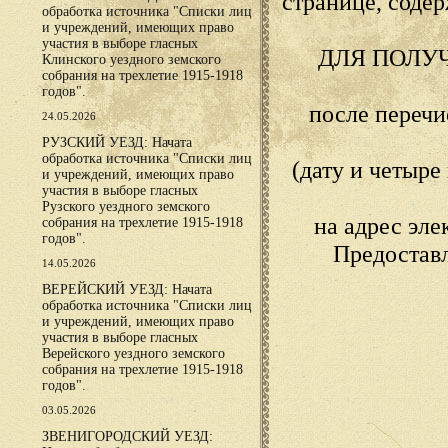
странице, сод
обработка источника "Списки лиц
и учреждений, имеющих право
участия в выборе гласных
ДЛЯ ПОЛУ
Клинского уездного земского
собрания на трехлетие 1915-1918
годов".
после переч
24.05.2026
РУЗСКИЙ УЕЗД: Начата
обработка источника "Списки лиц
(дату и четыр
и учреждений, имеющих право
участия в выборе гласных
Рузского уездного земского
на адрес эл
собрания на трехлетие 1915-1918
годов".
Предостав
14.05.2026
ВЕРЕЙСКИЙ УЕЗД: Начата
обработка источника "Списки лиц
и учреждений, имеющих право
участия в выборе гласных
Верейского уездного земского
собрания на трехлетие 1915-1918
годов".
03.05.2026
ЗВЕНИГОРОДСКИЙ УЕЗД: