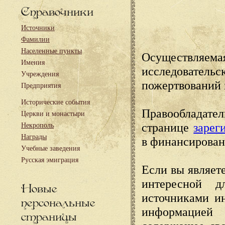
Справочники
Источники
Фамилии
Населенные пункты
Осуществляема
Имения
исследовател
Учреждения
пожертвований 
Предприятия
Исторические события
Правообладате
Церкви и монастыри
странице
зарег
Некрополь
Награды
в финансирован
Учебные заведения
Русская эмиграция
Если вы являете
интересной д
Новые
источниками и
персональные
информацией
страницы