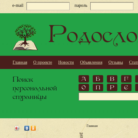
e-mail
пароль
Родосло
Главная
О проекте
Новости
Объявления
Отзывы
Стат
Поиск
А
Б
В
Г
персональной
О
П
Р
С
страницы
Главная