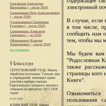
содержащее сво
Серговская Александра
электронной по
Васильевна
( - после 1916)
Сальнюшкин Петр Александрович
( - после 1916)
В случае, если 
(Сальнюшкина) Екатерина
в том числе, п
Егоровна
( - после 1916)
Сальнюшкин Александр
сообщить нам о
Сергеевич
( - до 1916)
тем, чтобы мы 
(Морошкина) Клавдия
Харитоновна
( - после 1916)
все страницы
Мы будем вам 
"Родословная К
Новости
также расскаж
СЕРПУХОВСКИЙ УЕЗД: Начата
страницы кого 
обработка источника "Списки лиц
и учреждений, имеющих право
Книге".
участия в выборе гласных
Серпуховского уездного земского
собрания на трехлетие 1915-1918
Ознакомиться
годов".
пользования с
01.07.2026
КЛИНСКИЙ УЕЗД: Начата