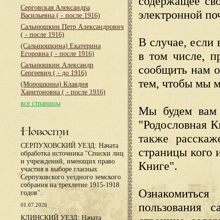
содержащее сво
Серговская Александра
электронной по
Васильевна
( - после 1916)
Сальнюшкин Петр Александрович
( - после 1916)
В случае, если 
(Сальнюшкина) Екатерина
в том числе, п
Егоровна
( - после 1916)
Сальнюшкин Александр
сообщить нам о
Сергеевич
( - до 1916)
тем, чтобы мы 
(Морошкина) Клавдия
Харитоновна
( - после 1916)
все страницы
Мы будем вам 
"Родословная К
Новости
также расскаж
СЕРПУХОВСКИЙ УЕЗД: Начата
страницы кого 
обработка источника "Списки лиц
и учреждений, имеющих право
Книге".
участия в выборе гласных
Серпуховского уездного земского
собрания на трехлетие 1915-1918
Ознакомиться
годов".
пользования с
01.07.2026
КЛИНСКИЙ УЕЗД: Начата