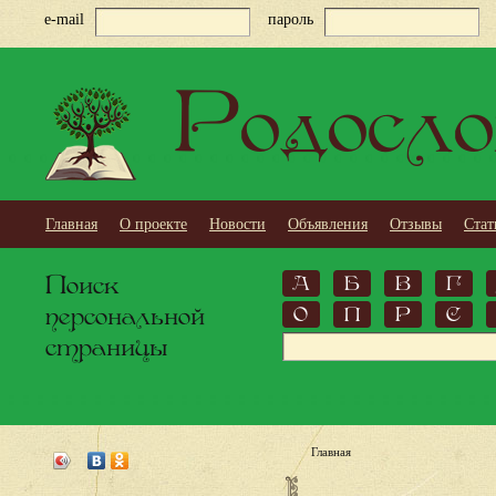
e-mail
пароль
Родосло
Главная
О проекте
Новости
Объявления
Отзывы
Стат
Поиск
А
Б
В
Г
персональной
О
П
Р
С
страницы
Главная