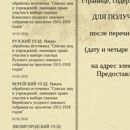
странице, сод
обработка источника "Списки лиц
и учреждений, имеющих право
участия в выборе гласных
ДЛЯ ПОЛУ
Клинского уездного земского
собрания на трехлетие 1915-1918
годов".
после переч
24.05.2026
РУЗСКИЙ УЕЗД: Начата
обработка источника "Списки лиц
(дату и четыр
и учреждений, имеющих право
участия в выборе гласных
Рузского уездного земского
на адрес эл
собрания на трехлетие 1915-1918
годов".
Предостав
14.05.2026
ВЕРЕЙСКИЙ УЕЗД: Начата
обработка источника "Списки лиц
и учреждений, имеющих право
участия в выборе гласных
Верейского уездного земского
собрания на трехлетие 1915-1918
годов".
03.05.2026
ЗВЕНИГОРОДСКИЙ УЕЗД: