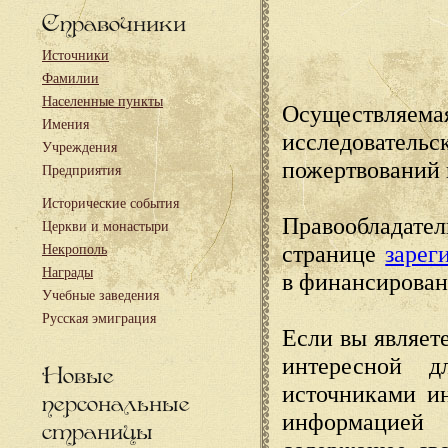
Справочники
Источники
Фамилии
Населенные пункты
Осуществляема
Имения
исследовател
Учреждения
пожертвований 
Предприятия
Исторические события
Правообладате
Церкви и монастыри
странице
зарег
Некрополь
Награды
в финансирован
Учебные заведения
Русская эмиграция
Если вы являете
интересной д
Новые
источниками и
персональные
информацией
страницы