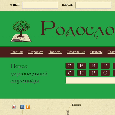
e-mail
пароль
Родосло
Главная
О проекте
Новости
Объявления
Отзывы
Стат
Поиск
А
Б
В
Г
персональной
О
П
Р
С
страницы
Главная