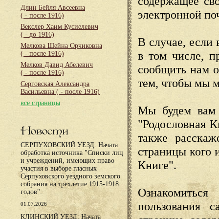
содержащее сво
Длин Бейля Авсеевна
электронной по
( - после 1916)
Векслер Хаим Кусиелевич
( - до 1916)
В случае, если 
Мелкова Шейна Орчиковна
в том числе, п
( - после 1916)
Мелков Давид Абелевич
сообщить нам о
( - после 1916)
тем, чтобы мы 
Серговская Александра
Васильевна
( - после 1916)
все страницы
Мы будем вам 
"Родословная К
Новости
также расскаж
СЕРПУХОВСКИЙ УЕЗД: Начата
страницы кого 
обработка источника "Списки лиц
и учреждений, имеющих право
Книге".
участия в выборе гласных
Серпуховского уездного земского
собрания на трехлетие 1915-1918
Ознакомиться
годов".
пользования с
01.07.2026
КЛИНСКИЙ УЕЗД: Начата