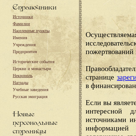
Справочники
Источники
Фамилии
Населенные пункты
Осуществляема
Имения
исследовател
Учреждения
пожертвований 
Предприятия
Исторические события
Правообладате
Церкви и монастыри
странице
зарег
Некрополь
Награды
в финансирован
Учебные заведения
Русская эмиграция
Если вы являете
интересной д
Новые
источниками и
персональные
информацией
страницы