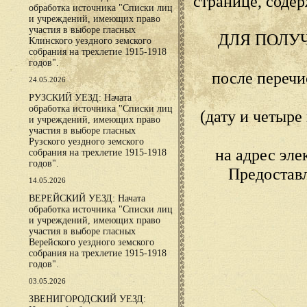
странице, сод
обработка источника "Списки лиц
и учреждений, имеющих право
участия в выборе гласных
ДЛЯ ПОЛУ
Клинского уездного земского
собрания на трехлетие 1915-1918
годов".
после переч
24.05.2026
РУЗСКИЙ УЕЗД: Начата
обработка источника "Списки лиц
(дату и четыр
и учреждений, имеющих право
участия в выборе гласных
Рузского уездного земского
на адрес эл
собрания на трехлетие 1915-1918
годов".
Предостав
14.05.2026
ВЕРЕЙСКИЙ УЕЗД: Начата
обработка источника "Списки лиц
и учреждений, имеющих право
участия в выборе гласных
Верейского уездного земского
собрания на трехлетие 1915-1918
годов".
03.05.2026
ЗВЕНИГОРОДСКИЙ УЕЗД: