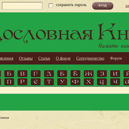
сохранить пароль
з
ословная Кн
Памяти наши
явления
Отзывы
Статьи
О фонде
Сотрудничество
Форум
Б
В
Г
Д
Е
Ё
Ж
З
И
П
Р
С
Т
У
Ф
Х
Ц
Ч
Главная