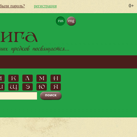
0+
абыли пароль?
регистрация
rus
eng
ига
х предков посвящается...
Й
К
Л
М
Н
Ш
Щ
Э
Ю
Я