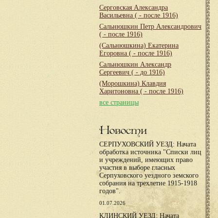
Серговская Александра
Васильевна
( - после 1916)
Сальнюшкин Петр Александрович
( - после 1916)
(Сальнюшкина) Екатерина
Егоровна
( - после 1916)
Сальнюшкин Александр
Сергеевич
( - до 1916)
(Морошкина) Клавдия
Харитоновна
( - после 1916)
все страницы
Новости
СЕРПУХОВСКИЙ УЕЗД: Начата
обработка источника "Списки лиц
и учреждений, имеющих право
участия в выборе гласных
Серпуховского уездного земского
собрания на трехлетие 1915-1918
годов".
01.07.2026
КЛИНСКИЙ УЕЗД: Начата