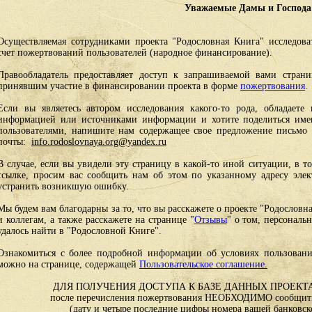
Уважаемые Дамы и Господа
Осуществляемая сотрудниками проекта "Родословная Книга" исследоват
счет пожертвований пользователей (народное финансирование).
Правообладатель предоставляет доступ к запрашиваемой вами стран
принявшим участие в финансировании проекта в форме
пожертвования
.
Если вы являетесь автором исследования какого-то рода, обладаете 
информацией или источниками информации и хотите поделиться им
пользователями, напишите нам содержащее свое предложение письмо и
почты:
info.rodoslovnaya.org@yandex.ru
В случае, если вы увидели эту страницу в какой-то иной ситуации, в т
ссылке, просим вас сообщить нам об этом по указанному адресу эле
устранить возникшую ошибку.
Мы будем вам благодарны за то, что вы расскажете о проекте "Родословн
и коллегам, а также расскажете на странице "
Отзывы
" о том, персональ
удалось найти в "Родословной Книге".
Ознакомиться с более подробной информации об условиях пользовани
можно на странице, содержащей
Пользовательское соглашение.
ДЛЯ ПОЛУЧЕНИЯ ДОСТУПА К БАЗЕ ДАННЫХ ПРОЕКТА
после перечисления пожертвования НЕОБХОДИМО сообщить
(дату и четыре последние цифры номера вашей банковск