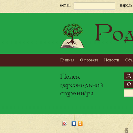
e-mail
пароль
Род
Главная
О проекте
Новости
Объ
Поиск
А
персональной
О
страницы