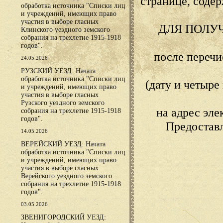
странице, сод
обработка источника "Списки лиц
и учреждений, имеющих право
участия в выборе гласных
ДЛЯ ПОЛУ
Клинского уездного земского
собрания на трехлетие 1915-1918
годов".
после переч
24.05.2026
РУЗСКИЙ УЕЗД: Начата
обработка источника "Списки лиц
(дату и четыр
и учреждений, имеющих право
участия в выборе гласных
Рузского уездного земского
на адрес эл
собрания на трехлетие 1915-1918
годов".
Предостав
14.05.2026
ВЕРЕЙСКИЙ УЕЗД: Начата
обработка источника "Списки лиц
и учреждений, имеющих право
участия в выборе гласных
Верейского уездного земского
собрания на трехлетие 1915-1918
годов".
03.05.2026
ЗВЕНИГОРОДСКИЙ УЕЗД: