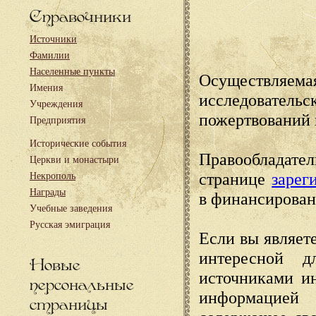
Справочники
Источники
Фамилии
Населенные пункты
Осуществляема
Имения
исследовател
Учреждения
пожертвований 
Предприятия
Исторические события
Правообладате
Церкви и монастыри
странице
зарег
Некрополь
Награды
в финансирован
Учебные заведения
Русская эмиграция
Если вы являете
интересной д
Новые
источниками и
персональные
информацией
страницы