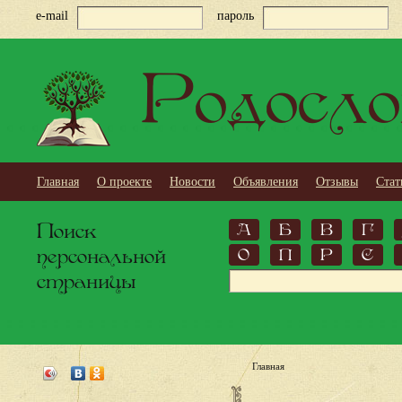
e-mail
пароль
Родосло
Главная
О проекте
Новости
Объявления
Отзывы
Стат
Поиск
А
Б
В
Г
персональной
О
П
Р
С
страницы
Главная