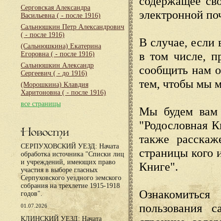
содержащее сво
Серговская Александра
электронной по
Васильевна
( - после 1916)
Сальнюшкин Петр Александрович
( - после 1916)
В случае, если 
(Сальнюшкина) Екатерина
в том числе, п
Егоровна
( - после 1916)
Сальнюшкин Александр
сообщить нам о
Сергеевич
( - до 1916)
тем, чтобы мы 
(Морошкина) Клавдия
Харитоновна
( - после 1916)
все страницы
Мы будем вам 
"Родословная К
Новости
также расскаж
СЕРПУХОВСКИЙ УЕЗД: Начата
страницы кого 
обработка источника "Списки лиц
и учреждений, имеющих право
Книге".
участия в выборе гласных
Серпуховского уездного земского
собрания на трехлетие 1915-1918
Ознакомиться
годов".
пользования с
01.07.2026
КЛИНСКИЙ УЕЗД: Начата