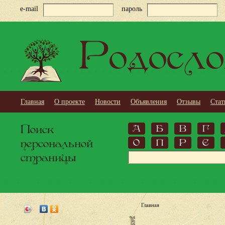
e-mail
пароль
Родосло
Главная
О проекте
Новости
Объявления
Отзывы
Стат
Поиск
А
Б
В
Г
персональной
О
П
Р
С
страницы
Главная