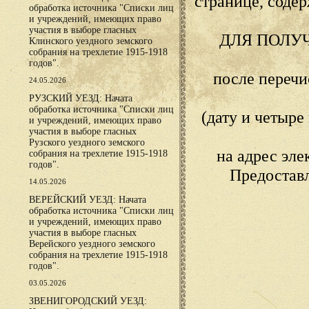
странице, сод
обработка источника "Списки лиц
и учреждений, имеющих право
участия в выборе гласных
ДЛЯ ПОЛУ
Клинского уездного земского
собрания на трехлетие 1915-1918
годов".
после переч
24.05.2026
РУЗСКИЙ УЕЗД: Начата
обработка источника "Списки лиц
(дату и четыр
и учреждений, имеющих право
участия в выборе гласных
Рузского уездного земского
на адрес эл
собрания на трехлетие 1915-1918
годов".
Предостав
14.05.2026
ВЕРЕЙСКИЙ УЕЗД: Начата
обработка источника "Списки лиц
и учреждений, имеющих право
участия в выборе гласных
Верейского уездного земского
собрания на трехлетие 1915-1918
годов".
03.05.2026
ЗВЕНИГОРОДСКИЙ УЕЗД: