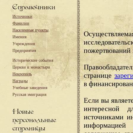
Справочники
Источники
Фамилии
Населенные пункты
Осуществляема
Имения
исследовател
Учреждения
пожертвований 
Предприятия
Исторические события
Правообладате
Церкви и монастыри
странице
зарег
Некрополь
Награды
в финансирован
Учебные заведения
Русская эмиграция
Если вы являете
интересной д
Новые
источниками и
персональные
информацией
страницы