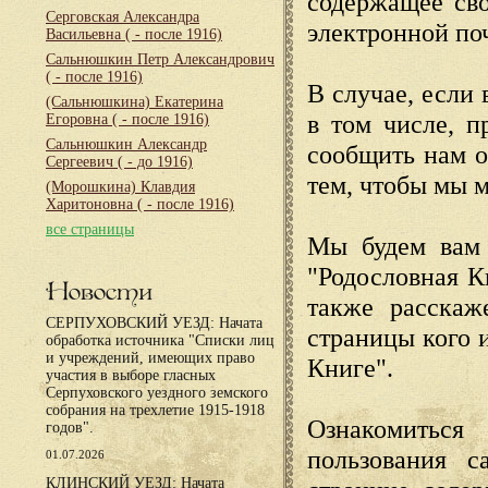
содержащее сво
Серговская Александра
электронной по
Васильевна
( - после 1916)
Сальнюшкин Петр Александрович
( - после 1916)
В случае, если 
(Сальнюшкина) Екатерина
в том числе, п
Егоровна
( - после 1916)
Сальнюшкин Александр
сообщить нам о
Сергеевич
( - до 1916)
тем, чтобы мы 
(Морошкина) Клавдия
Харитоновна
( - после 1916)
все страницы
Мы будем вам 
"Родословная К
Новости
также расскаж
СЕРПУХОВСКИЙ УЕЗД: Начата
страницы кого 
обработка источника "Списки лиц
и учреждений, имеющих право
Книге".
участия в выборе гласных
Серпуховского уездного земского
собрания на трехлетие 1915-1918
Ознакомиться
годов".
пользования с
01.07.2026
КЛИНСКИЙ УЕЗД: Начата