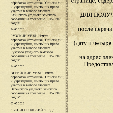
странице, сод
обработка источника "Списки лиц
и учреждений, имеющих право
участия в выборе гласных
ДЛЯ ПОЛУ
Клинского уездного земского
собрания на трехлетие 1915-1918
годов".
после переч
24.05.2026
РУЗСКИЙ УЕЗД: Начата
обработка источника "Списки лиц
(дату и четыр
и учреждений, имеющих право
участия в выборе гласных
Рузского уездного земского
на адрес эл
собрания на трехлетие 1915-1918
годов".
Предостав
14.05.2026
ВЕРЕЙСКИЙ УЕЗД: Начата
обработка источника "Списки лиц
и учреждений, имеющих право
участия в выборе гласных
Верейского уездного земского
собрания на трехлетие 1915-1918
годов".
03.05.2026
ЗВЕНИГОРОДСКИЙ УЕЗД: