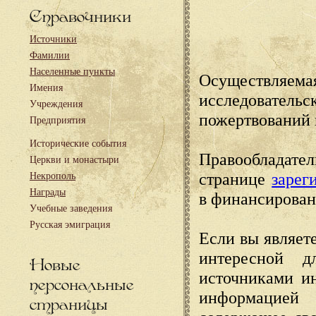
Справочники
Источники
Фамилии
Населенные пункты
Осуществляема
Имения
исследовател
Учреждения
пожертвований 
Предприятия
Исторические события
Правообладате
Церкви и монастыри
странице
зарег
Некрополь
Награды
в финансирован
Учебные заведения
Русская эмиграция
Если вы являете
интересной д
Новые
источниками и
персональные
информацией
страницы