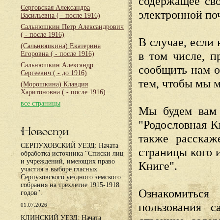
содержащее сво
Серговская Александра
электронной по
Васильевна
( - после 1916)
Сальнюшкин Петр Александрович
( - после 1916)
В случае, если 
(Сальнюшкина) Екатерина
в том числе, п
Егоровна
( - после 1916)
Сальнюшкин Александр
сообщить нам о
Сергеевич
( - до 1916)
тем, чтобы мы 
(Морошкина) Клавдия
Харитоновна
( - после 1916)
все страницы
Мы будем вам 
"Родословная К
Новости
также расскаж
СЕРПУХОВСКИЙ УЕЗД: Начата
страницы кого 
обработка источника "Списки лиц
и учреждений, имеющих право
Книге".
участия в выборе гласных
Серпуховского уездного земского
собрания на трехлетие 1915-1918
Ознакомиться
годов".
пользования с
01.07.2026
КЛИНСКИЙ УЕЗД: Начата