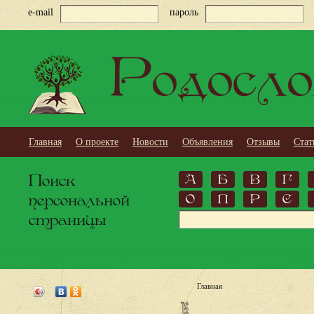
e-mail
пароль
Родосло
Главная
О проекте
Новости
Объявления
Отзывы
Стат
Поиск
А
Б
В
Г
персональной
О
П
Р
С
страницы
Главная