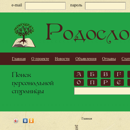
e-mail
пароль
Родосло
Главная
О проекте
Новости
Объявления
Отзывы
Стат
Поиск
А
Б
В
Г
персональной
О
П
Р
С
страницы
Главная