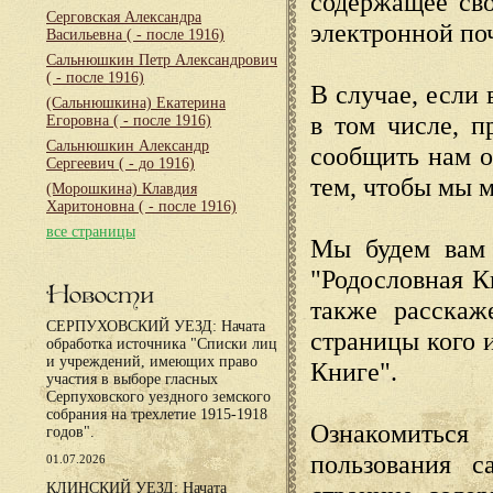
содержащее сво
Серговская Александра
электронной по
Васильевна
( - после 1916)
Сальнюшкин Петр Александрович
( - после 1916)
В случае, если 
(Сальнюшкина) Екатерина
в том числе, п
Егоровна
( - после 1916)
Сальнюшкин Александр
сообщить нам о
Сергеевич
( - до 1916)
тем, чтобы мы 
(Морошкина) Клавдия
Харитоновна
( - после 1916)
все страницы
Мы будем вам 
"Родословная К
Новости
также расскаж
СЕРПУХОВСКИЙ УЕЗД: Начата
страницы кого 
обработка источника "Списки лиц
и учреждений, имеющих право
Книге".
участия в выборе гласных
Серпуховского уездного земского
собрания на трехлетие 1915-1918
Ознакомиться
годов".
пользования с
01.07.2026
КЛИНСКИЙ УЕЗД: Начата