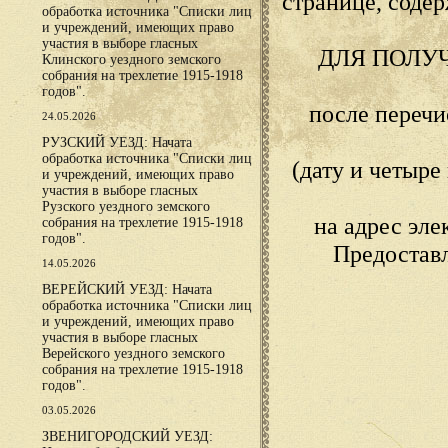
странице, сод
обработка источника "Списки лиц
и учреждений, имеющих право
участия в выборе гласных
ДЛЯ ПОЛУ
Клинского уездного земского
собрания на трехлетие 1915-1918
годов".
после переч
24.05.2026
РУЗСКИЙ УЕЗД: Начата
обработка источника "Списки лиц
(дату и четыр
и учреждений, имеющих право
участия в выборе гласных
Рузского уездного земского
на адрес эл
собрания на трехлетие 1915-1918
годов".
Предостав
14.05.2026
ВЕРЕЙСКИЙ УЕЗД: Начата
обработка источника "Списки лиц
и учреждений, имеющих право
участия в выборе гласных
Верейского уездного земского
собрания на трехлетие 1915-1918
годов".
03.05.2026
ЗВЕНИГОРОДСКИЙ УЕЗД: