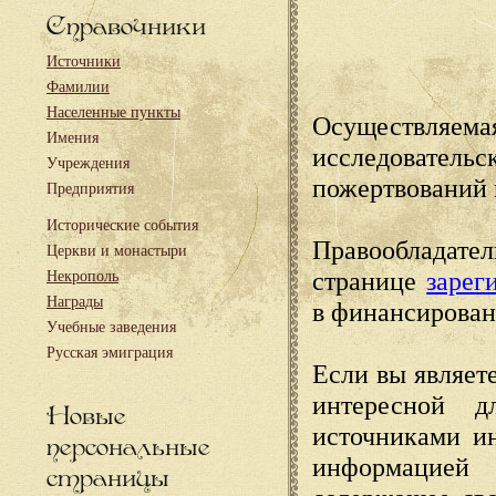
Справочники
Источники
Фамилии
Населенные пункты
Осуществляема
Имения
исследовател
Учреждения
пожертвований 
Предприятия
Исторические события
Правообладате
Церкви и монастыри
странице
зарег
Некрополь
Награды
в финансирован
Учебные заведения
Русская эмиграция
Если вы являете
интересной д
Новые
источниками и
персональные
информацией
страницы