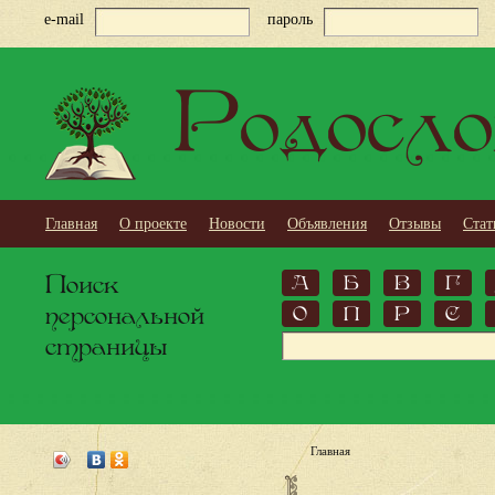
e-mail
пароль
Родосло
Главная
О проекте
Новости
Объявления
Отзывы
Стат
Поиск
А
Б
В
Г
персональной
О
П
Р
С
страницы
Главная