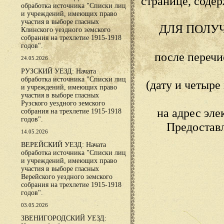
странице, сод
обработка источника "Списки лиц
и учреждений, имеющих право
участия в выборе гласных
ДЛЯ ПОЛУ
Клинского уездного земского
собрания на трехлетие 1915-1918
годов".
после переч
24.05.2026
РУЗСКИЙ УЕЗД: Начата
обработка источника "Списки лиц
(дату и четыр
и учреждений, имеющих право
участия в выборе гласных
Рузского уездного земского
на адрес эл
собрания на трехлетие 1915-1918
годов".
Предостав
14.05.2026
ВЕРЕЙСКИЙ УЕЗД: Начата
обработка источника "Списки лиц
и учреждений, имеющих право
участия в выборе гласных
Верейского уездного земского
собрания на трехлетие 1915-1918
годов".
03.05.2026
ЗВЕНИГОРОДСКИЙ УЕЗД: