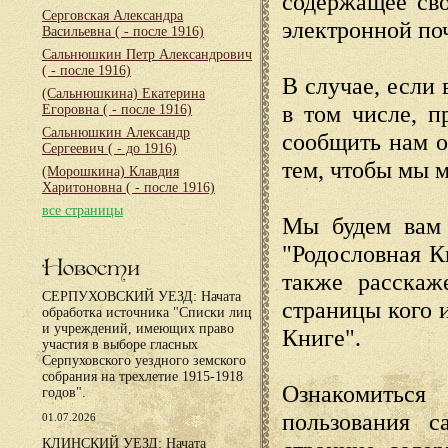
содержащее сво
Серговская Александра
электронной по
Васильевна
( - после 1916)
Сальнюшкин Петр Александрович
( - после 1916)
В случае, если 
(Сальнюшкина) Екатерина
в том числе, п
Егоровна
( - после 1916)
Сальнюшкин Александр
сообщить нам о
Сергеевич
( - до 1916)
тем, чтобы мы 
(Морошкина) Клавдия
Харитоновна
( - после 1916)
все страницы
Мы будем вам 
"Родословная К
Новости
также расскаж
СЕРПУХОВСКИЙ УЕЗД: Начата
страницы кого 
обработка источника "Списки лиц
и учреждений, имеющих право
Книге".
участия в выборе гласных
Серпуховского уездного земского
собрания на трехлетие 1915-1918
Ознакомиться
годов".
пользования с
01.07.2026
КЛИНСКИЙ УЕЗД: Начата