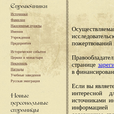
Справочники
Источники
Фамилии
Населенные пункты
Осуществляема
Имения
исследовател
Учреждения
пожертвований 
Предприятия
Исторические события
Правообладате
Церкви и монастыри
странице
зарег
Некрополь
Награды
в финансирован
Учебные заведения
Русская эмиграция
Если вы являете
интересной д
Новые
источниками и
персональные
информацией
страницы