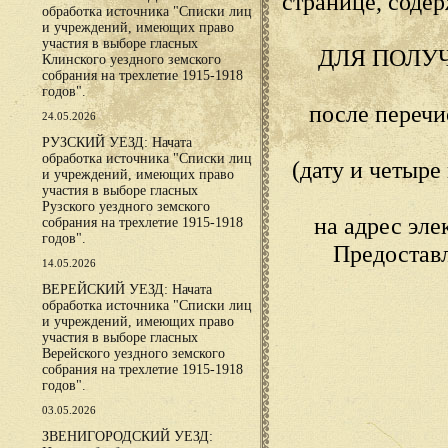
странице, сод
обработка источника "Списки лиц
и учреждений, имеющих право
участия в выборе гласных
ДЛЯ ПОЛУ
Клинского уездного земского
собрания на трехлетие 1915-1918
годов".
после переч
24.05.2026
РУЗСКИЙ УЕЗД: Начата
обработка источника "Списки лиц
(дату и четыр
и учреждений, имеющих право
участия в выборе гласных
Рузского уездного земского
на адрес эл
собрания на трехлетие 1915-1918
годов".
Предостав
14.05.2026
ВЕРЕЙСКИЙ УЕЗД: Начата
обработка источника "Списки лиц
и учреждений, имеющих право
участия в выборе гласных
Верейского уездного земского
собрания на трехлетие 1915-1918
годов".
03.05.2026
ЗВЕНИГОРОДСКИЙ УЕЗД: