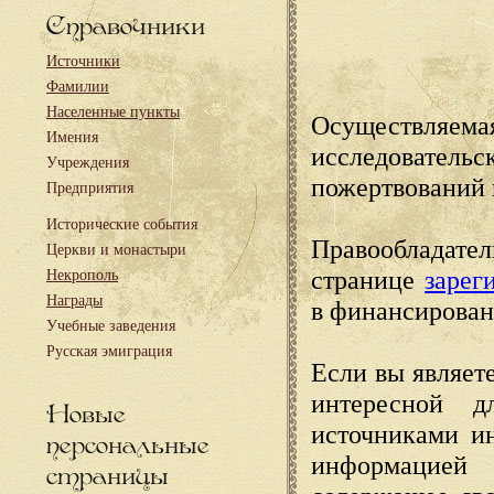
Справочники
Источники
Фамилии
Населенные пункты
Осуществляема
Имения
исследовател
Учреждения
пожертвований 
Предприятия
Исторические события
Правообладате
Церкви и монастыри
странице
зарег
Некрополь
Награды
в финансирован
Учебные заведения
Русская эмиграция
Если вы являете
интересной д
Новые
источниками и
персональные
информацией
страницы