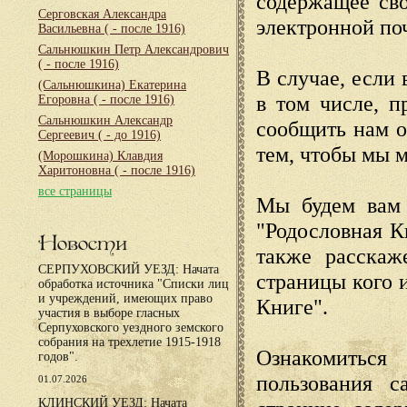
содержащее сво
Серговская Александра
электронной по
Васильевна
( - после 1916)
Сальнюшкин Петр Александрович
( - после 1916)
В случае, если 
(Сальнюшкина) Екатерина
в том числе, п
Егоровна
( - после 1916)
Сальнюшкин Александр
сообщить нам о
Сергеевич
( - до 1916)
тем, чтобы мы 
(Морошкина) Клавдия
Харитоновна
( - после 1916)
все страницы
Мы будем вам 
"Родословная К
Новости
также расскаж
СЕРПУХОВСКИЙ УЕЗД: Начата
страницы кого 
обработка источника "Списки лиц
и учреждений, имеющих право
Книге".
участия в выборе гласных
Серпуховского уездного земского
собрания на трехлетие 1915-1918
Ознакомиться
годов".
пользования с
01.07.2026
КЛИНСКИЙ УЕЗД: Начата