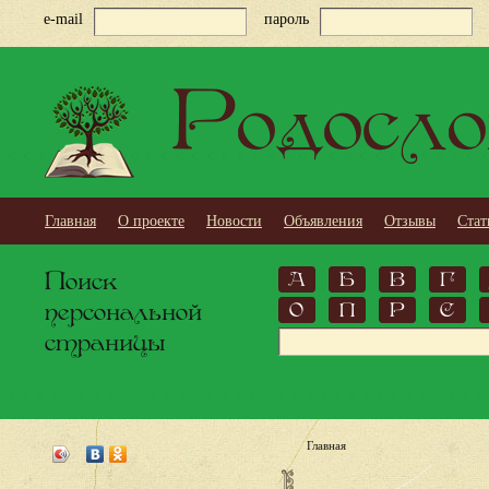
e-mail
пароль
Родосло
Главная
О проекте
Новости
Объявления
Отзывы
Стат
Поиск
А
Б
В
Г
персональной
О
П
Р
С
страницы
Главная