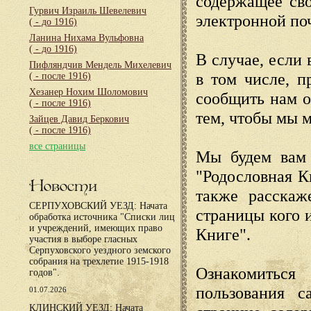
содержащее сво
Гурвич Израиль Шевелевич
электронной по
( - до 1916)
Ланина Нихама Вульфовна
( - до 1916)
В случае, если 
Пифляндчив Мендель Михелевич
в том числе, п
( - после 1916)
Хезанер Нохим Шоломович
сообщить нам о
( - после 1916)
тем, чтобы мы 
Зайцев Давид Беркович
( - после 1916)
все страницы
Мы будем вам 
"Родословная К
Новости
также расскаж
СЕРПУХОВСКИЙ УЕЗД: Начата
страницы кого 
обработка источника "Списки лиц
и учреждений, имеющих право
Книге".
участия в выборе гласных
Серпуховского уездного земского
собрания на трехлетие 1915-1918
Ознакомиться
годов".
пользования с
01.07.2026
КЛИНСКИЙ УЕЗД: Начата