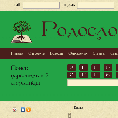
e-mail
пароль
Родосло
Главная
О проекте
Новости
Объявления
Отзывы
Стат
Поиск
А
Б
В
Г
персональной
О
П
Р
С
страницы
Главная