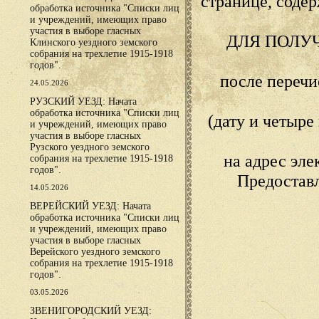
странице, сод
обработка источника "Списки лиц
и учреждений, имеющих право
участия в выборе гласных
ДЛЯ ПОЛУ
Клинского уездного земского
собрания на трехлетие 1915-1918
годов".
после переч
24.05.2026
РУЗСКИЙ УЕЗД: Начата
обработка источника "Списки лиц
(дату и четыр
и учреждений, имеющих право
участия в выборе гласных
Рузского уездного земского
на адрес эл
собрания на трехлетие 1915-1918
годов".
Предостав
14.05.2026
ВЕРЕЙСКИЙ УЕЗД: Начата
обработка источника "Списки лиц
и учреждений, имеющих право
участия в выборе гласных
Верейского уездного земского
собрания на трехлетие 1915-1918
годов".
03.05.2026
ЗВЕНИГОРОДСКИЙ УЕЗД: