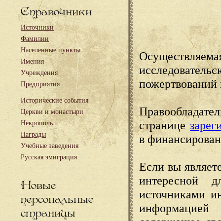
Справочники
Источники
Фамилии
Населенные пункты
Осуществляема
Имения
исследовател
Учреждения
пожертвований 
Предприятия
Исторические события
Правообладате
Церкви и монастыри
странице
зарег
Некрополь
Награды
в финансирован
Учебные заведения
Русская эмиграция
Если вы являете
интересной д
Новые
источниками и
персональные
информацией
страницы