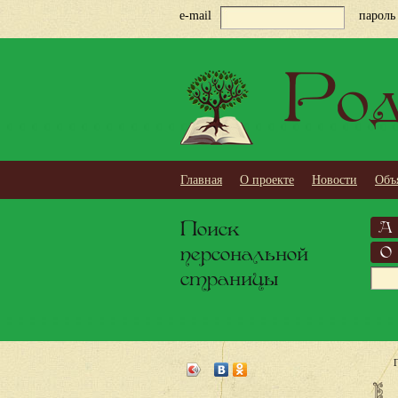
e-mail
пароль
Род
Главная
О проекте
Новости
Объ
Поиск
А
персональной
О
страницы