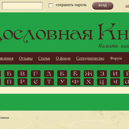
сохранить пароль
з
ословная Кн
Памяти наши
явления
Отзывы
Статьи
О фонде
Сотрудничество
Форум
Б
В
Г
Д
Е
Ё
Ж
З
И
П
Р
С
Т
У
Ф
Х
Ц
Ч
Главная