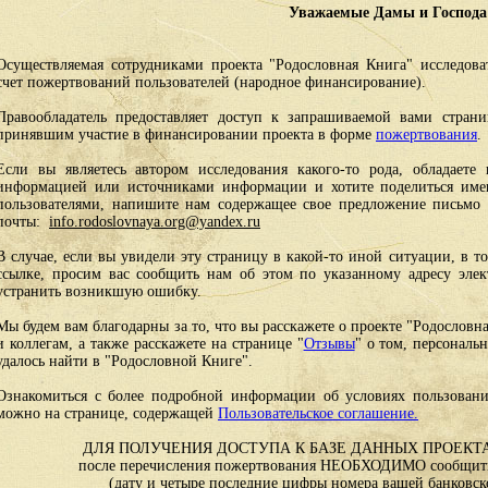
Уважаемые Дамы и Господа
Осуществляемая сотрудниками проекта "Родословная Книга" исследоват
счет пожертвований пользователей (народное финансирование).
Правообладатель предоставляет доступ к запрашиваемой вами стран
принявшим участие в финансировании проекта в форме
пожертвования
.
Если вы являетесь автором исследования какого-то рода, обладаете 
информацией или источниками информации и хотите поделиться им
пользователями, напишите нам содержащее свое предложение письмо и
почты:
info.rodoslovnaya.org@yandex.ru
В случае, если вы увидели эту страницу в какой-то иной ситуации, в т
ссылке, просим вас сообщить нам об этом по указанному адресу эле
устранить возникшую ошибку.
Мы будем вам благодарны за то, что вы расскажете о проекте "Родословн
и коллегам, а также расскажете на странице "
Отзывы
" о том, персональ
удалось найти в "Родословной Книге".
Ознакомиться с более подробной информации об условиях пользовани
можно на странице, содержащей
Пользовательское соглашение.
ДЛЯ ПОЛУЧЕНИЯ ДОСТУПА К БАЗЕ ДАННЫХ ПРОЕКТА
после перечисления пожертвования НЕОБХОДИМО сообщить
(дату и четыре последние цифры номера вашей банковск