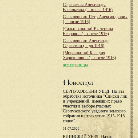
Серговская Александра
Васильевна
( - после 1916)
Сальнюшкин Петр Александрович
( - после 1916)
(Сальнюшкина) Екатерина
Егоровна
( - после 1916)
Сальнюшкин Александр
Сергеевич
( - до 1916)
(Морошкина) Клавдия
Харитоновна
( - после 1916)
все страницы
Новости
СЕРПУХОВСКИЙ УЕЗД: Начата
обработка источника "Списки лиц
и учреждений, имеющих право
участия в выборе гласных
Серпуховского уездного земского
собрания на трехлетие 1915-1918
годов".
01.07.2026
КЛИНСКИЙ УЕЗД: Начата