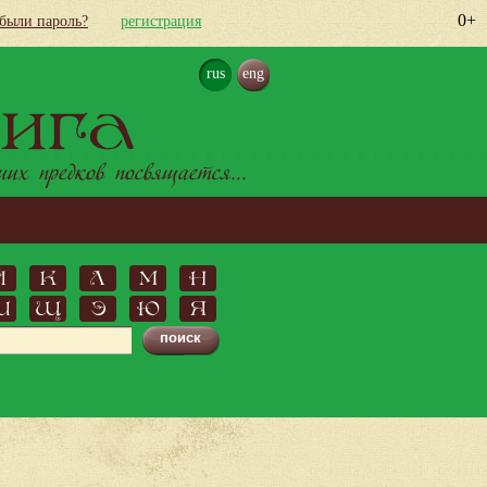
0+
абыли пароль?
регистрация
rus
eng
ига
х предков посвящается...
Й
К
Л
М
Н
Ш
Щ
Э
Ю
Я